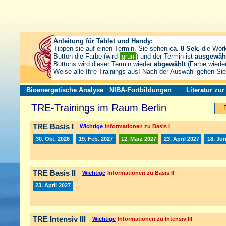
Anleitung für Tablet und Handy:
Tippen sie auf einen Termin. Sie sehen
ca. 8 Sek.
die Wor
Button die Farbe (wird
grün
) und der Termin ist
ausgewäh
Buttons wird dieser Termin wieder
abgewählt
(Farbe wiede
Weise alle Ihre Trainings aus! Nach der Auswahl gehen S
Bioenergetische Analyse
NIBA-Fortbildungen
Literatur zu
TRE-Trainings im Raum Berlin
TRE Basis I
Wichtige
Informationen zu Basis I
30. Okt. 2026
19. Feb. 2027
12. März 2027
23. April 2027
18. Jun
TRE Basis II
Wichtige
Informationen zu Basis II
23. April 2027
TRE Intensiv III
Wichtige
Informationen zu Intensiv III