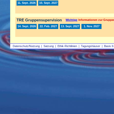
11. Sept. 2026
10. Sept. 2027
TRE Gruppensupervision
Wichtige
Informationen zur Gruppe
14. Sept. 2026
22. Feb. 2027
13. Sept. 2027
1. Nov. 2027
Datenschutz/Nutzung
|
Satzung
|
Ethik-Richtlinien
|
Tagungshäuser
|
Basis II