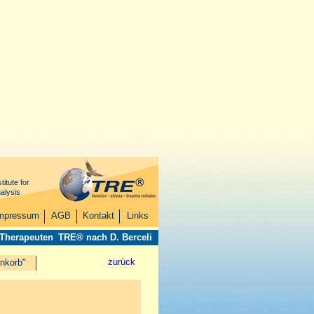
titute for
alysis
mpressum
AGB
Kontakt
Links
 Therapeuten
TRE® nach D. Berceli
zurück
nkorb"