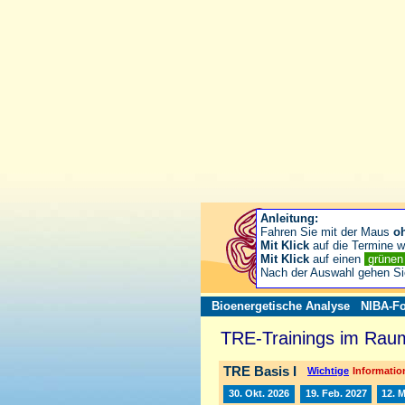
Anleitung:
Fahren Sie mit der Maus
o
Mit Klick
auf die Termine wä
Mit Klick
auf einen
grüne
Nach der Auswahl gehen S
Bioenergetische Analyse
NIBA-Fo
TRE-Trainings im Raum
TRE Basis I
Wichtige
Information
30. Okt. 2026
19. Feb. 2027
12. 