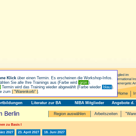
Mitglied im
hne Klick
über einen Termin. Es erscheinen die Workshop-Infos.
International Ins
hlen Sie alle Ihre Trainings aus (Farbe wird
grün
).
Bioenergetic An
n
Termin wird das Training wieder abgewählt (Farbe wieder
blau
).
ie zum
| "Warenkorb" |
.
Home
I
rtbildungen
Literatur zur BA
NIBA Mitglieder
Angebote d.
 Berlin
Region auswählen
Arbeitszeiten
"Ware
en zu Basis I
März 2027
23. April 2027
18. Juni 2027