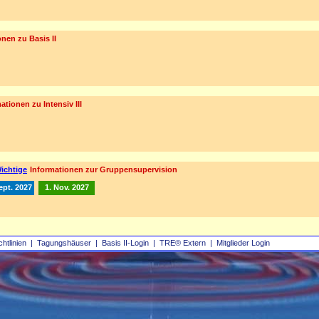
nen zu Basis II
ationen zu Intensiv III
ichtige
Informationen zur Gruppensupervision
ept. 2027
1. Nov. 2027
chtlinien
|
Tagungshäuser
|
Basis II‑Login
|
TRE® Extern
|
Mitglieder Login