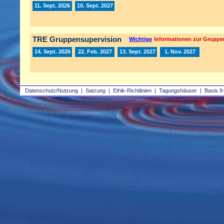
11. Sept. 2026
10. Sept. 2027
TRE Gruppensupervision
Wichtige
Informationen zur Gruppe
14. Sept. 2026
22. Feb. 2027
13. Sept. 2027
1. Nov. 2027
Datenschutz/Nutzung
|
Satzung
|
Ethik-Richtlinien
|
Tagungshäuser
|
Basis II