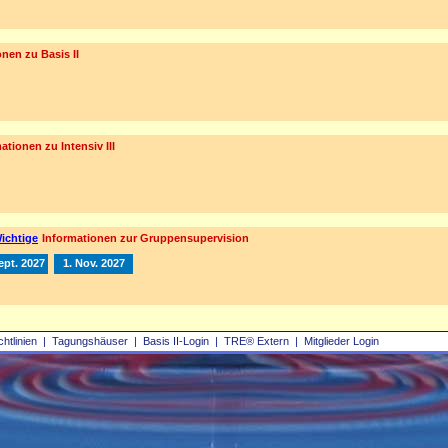
nen zu Basis II
ationen zu Intensiv III
ichtige
Informationen zur Gruppensupervision
ept. 2027
1. Nov. 2027
chtlinien
|
Tagungshäuser
|
Basis II‑Login
|
TRE® Extern
|
Mitglieder Login