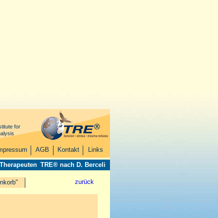
titute for
alysis
mpressum
AGB
Kontakt
Links
 Therapeuten
TRE® nach D. Berceli
zurück
nkorb"