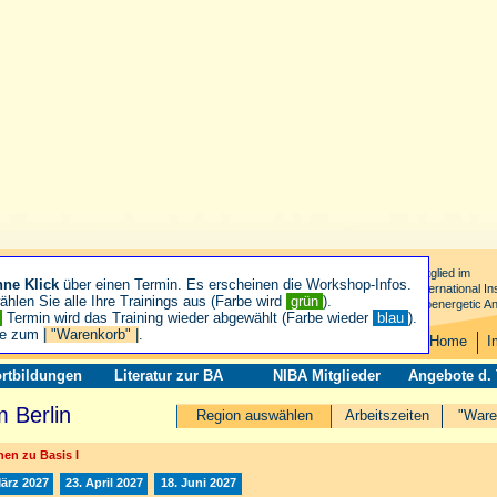
Mitglied im
hne Klick
über einen Termin. Es erscheinen die Workshop-Infos.
International Ins
hlen Sie alle Ihre Trainings aus (Farbe wird
grün
).
Bioenergetic An
n
Termin wird das Training wieder abgewählt (Farbe wieder
blau
).
ie zum
| "Warenkorb" |
.
Home
I
rtbildungen
Literatur zur BA
NIBA Mitglieder
Angebote d.
 Berlin
Region auswählen
Arbeitszeiten
"Ware
en zu Basis I
März 2027
23. April 2027
18. Juni 2027