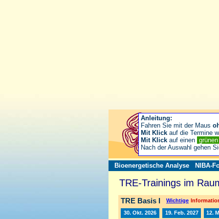
Anleitung:
Fahren Sie mit der Maus
o
Mit Klick
auf die Termine wä
Mit Klick
auf einen
grüne
Nach der Auswahl gehen S
Bioenergetische Analyse
NIBA-Fo
TRE-Trainings im Raum
TRE Basis I
Wichtige
Information
30. Okt. 2026
19. Feb. 2027
12. 