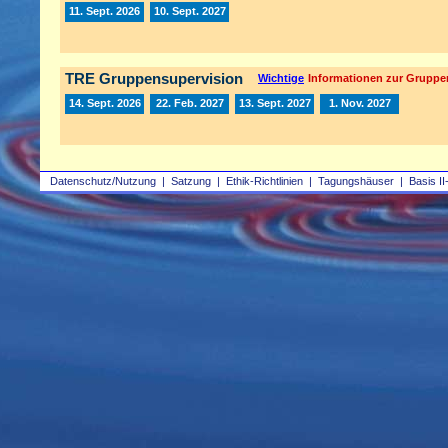
11. Sept. 2026
10. Sept. 2027
TRE Gruppensupervision
Wichtige
Informationen zur Gruppe
14. Sept. 2026
22. Feb. 2027
13. Sept. 2027
1. Nov. 2027
Datenschutz/Nutzung
|
Satzung
|
Ethik-Richtlinien
|
Tagungshäuser
|
Basis II