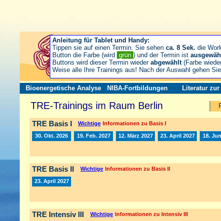
Anleitung für Tablet und Handy:
Tippen sie auf einen Termin. Sie sehen
ca. 8 Sek.
die Wor
Button die Farbe (wird
grün
) und der Termin ist
ausgewäh
Buttons wird dieser Termin wieder
abgewählt
(Farbe wiede
Weise alle Ihre Trainings aus! Nach der Auswahl gehen S
Bioenergetische Analyse
NIBA-Fortbildungen
Literatur zu
TRE-Trainings im Raum Berlin
TRE Basis I
Wichtige
Informationen zu Basis I
30. Okt. 2026
19. Feb. 2027
12. März 2027
23. April 2027
18. Jun
TRE Basis II
Wichtige
Informationen zu Basis II
23. April 2027
TRE Intensiv III
Wichtige
Informationen zu Intensiv III