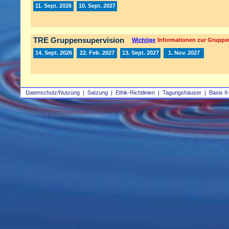
11. Sept. 2026
10. Sept. 2027
TRE Gruppensupervision
Wichtige
Informationen zur Gruppe
14. Sept. 2026
22. Feb. 2027
13. Sept. 2027
1. Nov. 2027
Datenschutz/Nutzung
|
Satzung
|
Ethik-Richtlinien
|
Tagungshäuser
|
Basis II