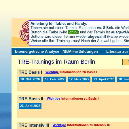
Anleitung für Tablet und Handy:
Tippen sie auf einen Termin. Sie sehen
ca. 8 Sek.
die Wor
Button die Farbe (wird
grün
) und der Termin ist
ausgewäh
Buttons wird dieser Termin wieder
abgewählt
(Farbe wiede
Weise alle Ihre Trainings aus! Nach der Auswahl gehen S
Bioenergetische Analyse
NIBA-Fortbildungen
Literatur zu
TRE-Trainings im Raum Berlin
TRE Basis I
Wichtige
Informationen zu Basis I
30. Okt. 2026
19. Feb. 2027
12. März 2027
23. April 2027
18. Jun
TRE Basis II
Wichtige
Informationen zu Basis II
23. April 2027
TRE Intensiv III
Wichtige
Informationen zu Intensiv III