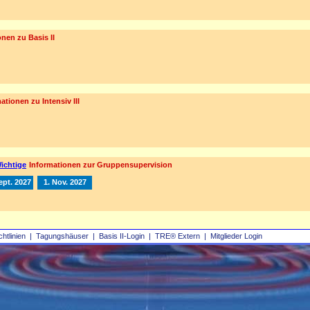
nen zu Basis II
ationen zu Intensiv III
ichtige
Informationen zur Gruppensupervision
ept. 2027
1. Nov. 2027
chtlinien
|
Tagungshäuser
|
Basis II‑Login
|
TRE® Extern
|
Mitglieder Login