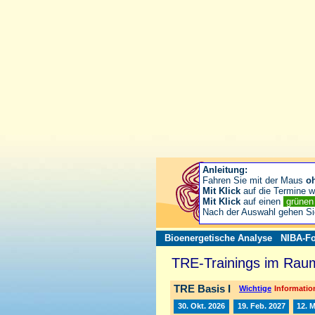
Anleitung:
Fahren Sie mit der Maus
o
Mit Klick
auf die Termine wä
Mit Klick
auf einen
grüne
Nach der Auswahl gehen S
Bioenergetische Analyse
NIBA-Fo
TRE-Trainings im Raum
TRE Basis I
Wichtige
Information
30. Okt. 2026
19. Feb. 2027
12. 