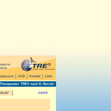
titute for
alysis
mpressum
AGB
Kontakt
Links
 Therapeuten
TRE® nach D. Berceli
zurück
nkorb"