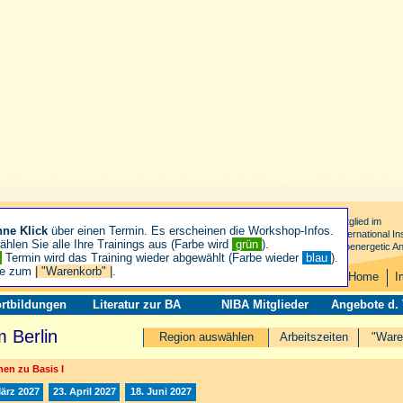
Mitglied im
hne Klick
über einen Termin. Es erscheinen die Workshop-Infos.
International Ins
hlen Sie alle Ihre Trainings aus (Farbe wird
grün
).
Bioenergetic An
n
Termin wird das Training wieder abgewählt (Farbe wieder
blau
).
ie zum
| "Warenkorb" |
.
Home
I
rtbildungen
Literatur zur BA
NIBA Mitglieder
Angebote d.
 Berlin
Region auswählen
Arbeitszeiten
"Ware
en zu Basis I
März 2027
23. April 2027
18. Juni 2027