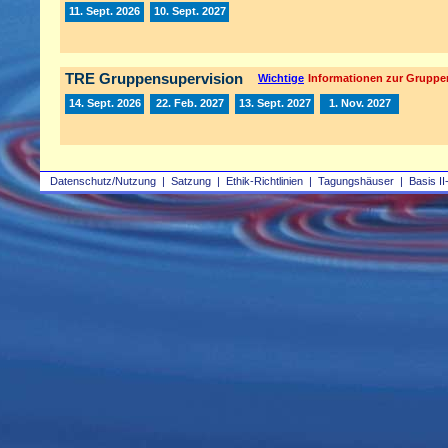
11. Sept. 2026
10. Sept. 2027
TRE Gruppensupervision
Wichtige
Informationen zur Gruppe
14. Sept. 2026
22. Feb. 2027
13. Sept. 2027
1. Nov. 2027
Datenschutz/Nutzung
|
Satzung
|
Ethik-Richtlinien
|
Tagungshäuser
|
Basis II