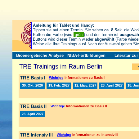
Anleitung für Tablet und Handy:
Tippen sie auf einen Termin. Sie sehen
ca. 8 Sek.
die Wor
Button die Farbe (wird
grün
) und der Termin ist
ausgewäh
Buttons wird dieser Termin wieder
abgewählt
(Farbe wiede
Weise alle Ihre Trainings aus! Nach der Auswahl gehen S
Bioenergetische Analyse
NIBA-Fortbildungen
Literatur zu
TRE-Trainings im Raum Berlin
TRE Basis I
Wichtige
Informationen zu Basis I
30. Okt. 2026
19. Feb. 2027
12. März 2027
23. April 2027
18. Jun
TRE Basis II
Wichtige
Informationen zu Basis II
23. April 2027
TRE Intensiv III
Wichtige
Informationen zu Intensiv III