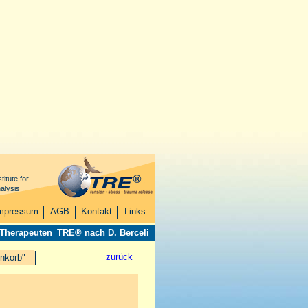
titute for
alysis
mpressum
AGB
Kontakt
Links
 Therapeuten
TRE® nach D. Berceli
zurück
nkorb"