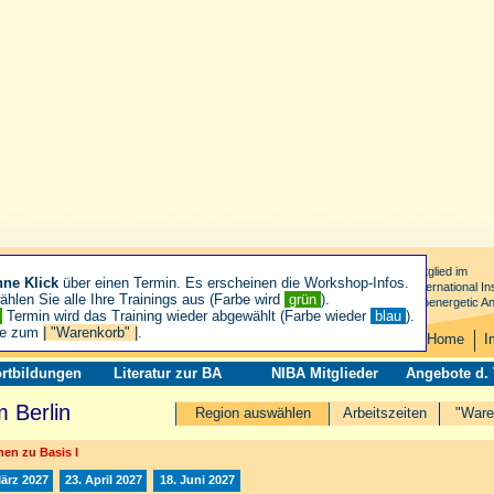
Mitglied im
hne Klick
über einen Termin. Es erscheinen die Workshop-Infos.
International Ins
hlen Sie alle Ihre Trainings aus (Farbe wird
grün
).
Bioenergetic An
n
Termin wird das Training wieder abgewählt (Farbe wieder
blau
).
ie zum
| "Warenkorb" |
.
Home
I
rtbildungen
Literatur zur BA
NIBA Mitglieder
Angebote d.
 Berlin
Region auswählen
Arbeitszeiten
"Ware
en zu Basis I
März 2027
23. April 2027
18. Juni 2027