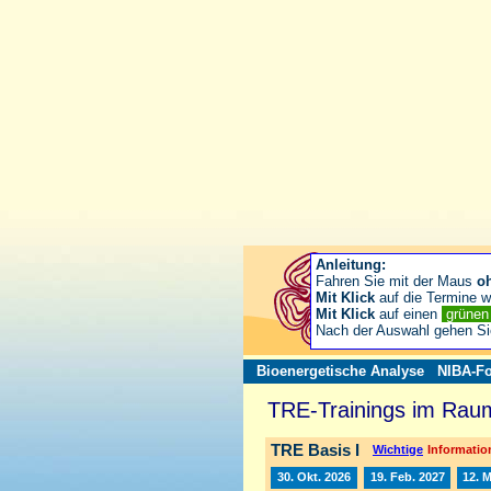
Anleitung:
Fahren Sie mit der Maus
o
Mit Klick
auf die Termine wä
Mit Klick
auf einen
grüne
Nach der Auswahl gehen S
Bioenergetische Analyse
NIBA-Fo
TRE-Trainings im Raum
TRE Basis I
Wichtige
Information
30. Okt. 2026
19. Feb. 2027
12. 