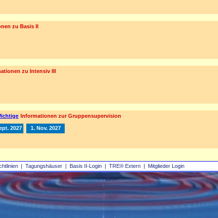
nen zu Basis II
ationen zu Intensiv III
ichtige
Informationen zur Gruppensupervision
ept. 2027
1. Nov. 2027
chtlinien
|
Tagungshäuser
|
Basis II‑Login
|
TRE® Extern
|
Mitglieder Login