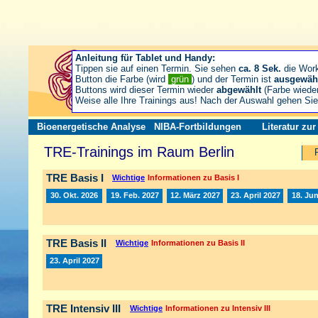
Anleitung für Tablet und Handy:
Tippen sie auf einen Termin. Sie sehen
ca. 8 Sek.
die Wor
Button die Farbe (wird
grün
) und der Termin ist
ausgewäh
Buttons wird dieser Termin wieder
abgewählt
(Farbe wiede
Weise alle Ihre Trainings aus! Nach der Auswahl gehen S
Bioenergetische Analyse
NIBA-Fortbildungen
Literatur zu
TRE-Trainings im Raum Berlin
TRE Basis I
Wichtige
Informationen zu Basis I
30. Okt. 2026
19. Feb. 2027
12. März 2027
23. April 2027
18. Jun
TRE Basis II
Wichtige
Informationen zu Basis II
23. April 2027
TRE Intensiv III
Wichtige
Informationen zu Intensiv III