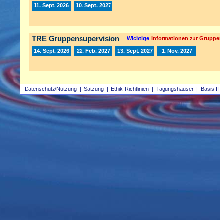
11. Sept. 2026
10. Sept. 2027
TRE Gruppensupervision
Wichtige
Informationen zur Gruppe
14. Sept. 2026
22. Feb. 2027
13. Sept. 2027
1. Nov. 2027
Datenschutz/Nutzung
|
Satzung
|
Ethik-Richtlinien
|
Tagungshäuser
|
Basis II