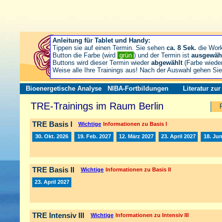
Anleitung für Tablet und Handy:
Tippen sie auf einen Termin. Sie sehen
ca. 8 Sek.
die Wor
Button die Farbe (wird
grün
) und der Termin ist
ausgewäh
Buttons wird dieser Termin wieder
abgewählt
(Farbe wiede
Weise alle Ihre Trainings aus! Nach der Auswahl gehen S
Bioenergetische Analyse
NIBA-Fortbildungen
Literatur zu
TRE-Trainings im Raum Berlin
TRE Basis I
Wichtige
Informationen zu Basis I
30. Okt. 2026
19. Feb. 2027
12. März 2027
23. April 2027
18. Jun
TRE Basis II
Wichtige
Informationen zu Basis II
23. April 2027
TRE Intensiv III
Wichtige
Informationen zu Intensiv III