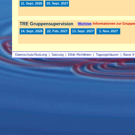
11. Sept. 2026
10. Sept. 2027
TRE Gruppensupervision
Wichtige
Informationen zur Gruppe
14. Sept. 2026
22. Feb. 2027
13. Sept. 2027
1. Nov. 2027
Datenschutz/Nutzung
|
Satzung
|
Ethik-Richtlinien
|
Tagungshäuser
|
Basis II