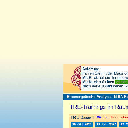
Anleitung:
Fahren Sie mit der Maus
o
Mit Klick
auf die Termine wä
Mit Klick
auf einen
grüne
Nach der Auswahl gehen S
Bioenergetische Analyse
NIBA-Fo
TRE-Trainings im Raum
TRE Basis I
Wichtige
Information
30. Okt. 2026
19. Feb. 2027
12. 