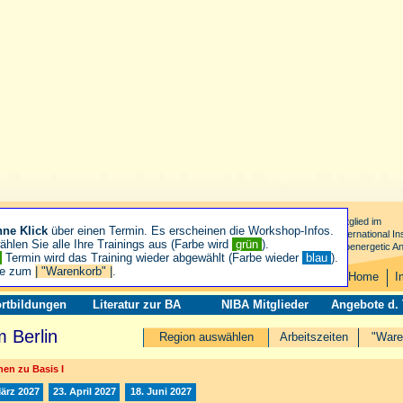
Mitglied im
hne Klick
über einen Termin. Es erscheinen die Workshop-Infos.
International Ins
hlen Sie alle Ihre Trainings aus (Farbe wird
grün
).
Bioenergetic An
n
Termin wird das Training wieder abgewählt (Farbe wieder
blau
).
ie zum
| "Warenkorb" |
.
Home
I
rtbildungen
Literatur zur BA
NIBA Mitglieder
Angebote d.
 Berlin
Region auswählen
Arbeitszeiten
"Ware
en zu Basis I
März 2027
23. April 2027
18. Juni 2027