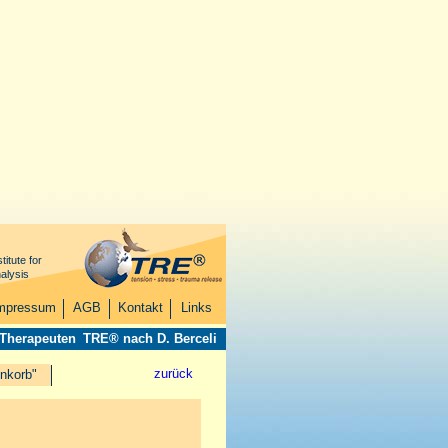
titute for
alysis
mpressum
AGB
Kontakt
Links
 Therapeuten
TRE® nach D. Berceli
zurück
nkorb"