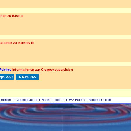
nen zu Basis II
ationen zu Intensiv III
ichtige
Informationen zur Gruppensupervision
ept. 2027
1. Nov. 2027
chtlinien
|
Tagungshäuser
|
Basis II‑Login
|
TRE® Extern
|
Mitglieder Login