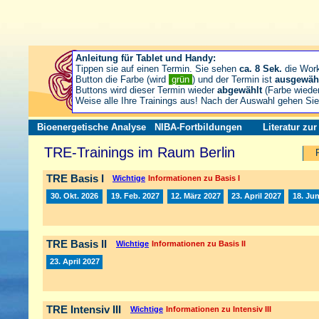
Anleitung für Tablet und Handy:
Tippen sie auf einen Termin. Sie sehen
ca. 8 Sek.
die Wor
Button die Farbe (wird
grün
) und der Termin ist
ausgewäh
Buttons wird dieser Termin wieder
abgewählt
(Farbe wiede
Weise alle Ihre Trainings aus! Nach der Auswahl gehen S
Bioenergetische Analyse
NIBA-Fortbildungen
Literatur zu
TRE-Trainings im Raum Berlin
TRE Basis I
Wichtige
Informationen zu Basis I
30. Okt. 2026
19. Feb. 2027
12. März 2027
23. April 2027
18. Jun
TRE Basis II
Wichtige
Informationen zu Basis II
23. April 2027
TRE Intensiv III
Wichtige
Informationen zu Intensiv III