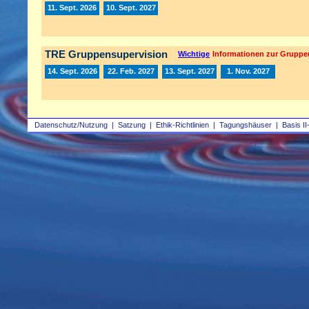
11. Sept. 2026
10. Sept. 2027
TRE Gruppensupervision
Wichtige
Informationen zur Gruppe
14. Sept. 2026
22. Feb. 2027
13. Sept. 2027
1. Nov. 2027
Datenschutz/Nutzung
|
Satzung
|
Ethik-Richtlinien
|
Tagungshäuser
|
Basis II