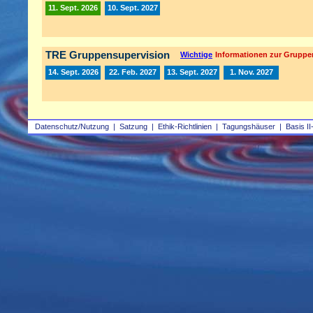
11. Sept. 2026
10. Sept. 2027
TRE Gruppensupervision
Wichtige
Informationen zur Gruppe
14. Sept. 2026
22. Feb. 2027
13. Sept. 2027
1. Nov. 2027
Datenschutz/Nutzung
|
Satzung
|
Ethik-Richtlinien
|
Tagungshäuser
|
Basis II