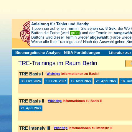
Anleitung für Tablet und Handy:
Tippen sie auf einen Termin. Sie sehen
ca. 8 Sek.
die Wor
Button die Farbe (wird
grün
) und der Termin ist
ausgewäh
Buttons wird dieser Termin wieder
abgewählt
(Farbe wiede
Weise alle Ihre Trainings aus! Nach der Auswahl gehen S
Bioenergetische Analyse
NIBA-Fortbildungen
Literatur zu
TRE-Trainings im Raum Berlin
TRE Basis I
Wichtige
Informationen zu Basis I
30. Okt. 2026
19. Feb. 2027
12. März 2027
23. April 2027
18. Jun
TRE Basis II
Wichtige
Informationen zu Basis II
23. April 2027
TRE Intensiv III
Wichtige
Informationen zu Intensiv III