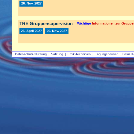
26. Nov. 2027
TRE Gruppensupervision
Wichtige
Informationen zur Gruppe
26. April 2027
29. Nov. 2027
Datenschutz/Nutzung
|
Satzung
|
Ethik-Richtlinien
|
Tagungshäuser
|
Basis II