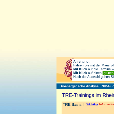
Anleitung:
Fahren Sie mit der Maus
o
Mit Klick
auf die Termine wä
Mit Klick
auf einen
grüne
Nach der Auswahl gehen S
Bioenergetische Analyse
NIBA-Fo
TRE-Trainings im Rhei
TRE Basis I
Wichtige
Information