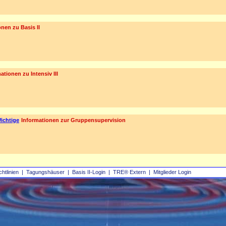
nen zu Basis II
ationen zu Intensiv III
ichtige
Informationen zur Gruppensupervision
chtlinien
|
Tagungshäuser
|
Basis II‑Login
|
TRE® Extern
|
Mitglieder Login