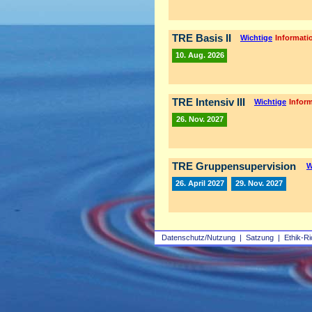
TRE Basis II
Wichtige
Informatio
10. Aug. 2026
TRE Intensiv III
Wichtige
Inform
26. Nov. 2027
TRE Gruppensupervision
W
26. April 2027
29. Nov. 2027
Datenschutz/Nutzung
|
Satzung
|
Ethik-Ri