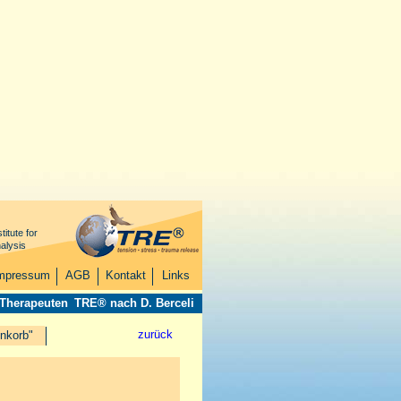
titute for
alysis
mpressum
AGB
Kontakt
Links
 Therapeuten
TRE® nach D. Berceli
zurück
nkorb"