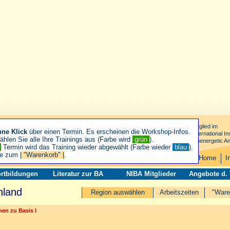
Mitglied im
hne Klick
über einen Termin. Es erscheinen die Workshop-Infos.
International Ins
hlen Sie alle Ihre Trainings aus (Farbe wird
grün
).
Bioenergetic An
n
Termin wird das Training wieder abgewählt (Farbe wieder
blau
).
ie zum
| "Warenkorb" |
.
Home
I
rtbildungen
Literatur zur BA
NIBA Mitglieder
Angebote d.
nland
Region auswählen
Arbeitszeiten
"Ware
en zu Basis I