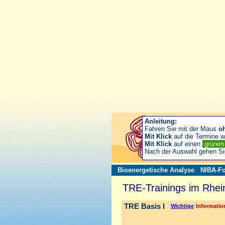
Anleitung:
Fahren Sie mit der Maus
o
Mit Klick
auf die Termine wä
Mit Klick
auf einen
grüne
Nach der Auswahl gehen S
Bioenergetische Analyse
NIBA-Fo
TRE-Trainings im Rhei
TRE Basis I
Wichtige
Information