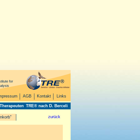
titute for
alysis
mpressum
AGB
Kontakt
Links
 Therapeuten
TRE® nach D. Berceli
zurück
nkorb"