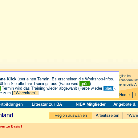
Mitglied im
hne Klick
über einen Termin. Es erscheinen die Workshop-Infos.
International Ins
hlen Sie alle Ihre Trainings aus (Farbe wird
grün
).
Bioenergetic An
n
Termin wird das Training wieder abgewählt (Farbe wieder
blau
).
ie zum
| "Warenkorb" |
.
Home
I
rtbildungen
Literatur zur BA
NIBA Mitglieder
Angebote d.
nland
Region auswählen
Arbeitszeiten
"Ware
en zu Basis I