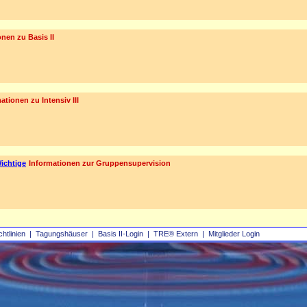
nen zu Basis II
ationen zu Intensiv III
ichtige
Informationen zur Gruppensupervision
chtlinien
|
Tagungshäuser
|
Basis II‑Login
|
TRE® Extern
|
Mitglieder Login