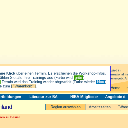
Mitglied im
hne Klick
über einen Termin. Es erscheinen die Workshop-Infos.
International Ins
hlen Sie alle Ihre Trainings aus (Farbe wird
grün
).
Bioenergetic An
n
Termin wird das Training wieder abgewählt (Farbe wieder
blau
).
ie zum
| "Warenkorb" |
.
Home
I
rtbildungen
Literatur zur BA
NIBA Mitglieder
Angebote d.
nland
Region auswählen
Arbeitszeiten
"Ware
en zu Basis I