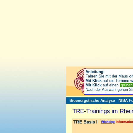
Anleitung:
Fahren Sie mit der Maus
o
Mit Klick
auf die Termine wä
Mit Klick
auf einen
grüne
Nach der Auswahl gehen S
Bioenergetische Analyse
NIBA-Fo
TRE-Trainings im Rhei
TRE Basis I
Wichtige
Information