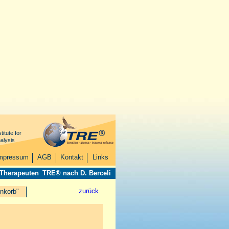
titute for
alysis
mpressum
AGB
Kontakt
Links
 Therapeuten
TRE® nach D. Berceli
zurück
nkorb"