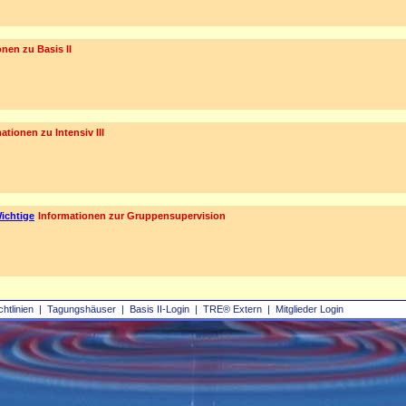
nen zu Basis II
ationen zu Intensiv III
ichtige
Informationen zur Gruppensupervision
chtlinien
|
Tagungshäuser
|
Basis II‑Login
|
TRE® Extern
|
Mitglieder Login