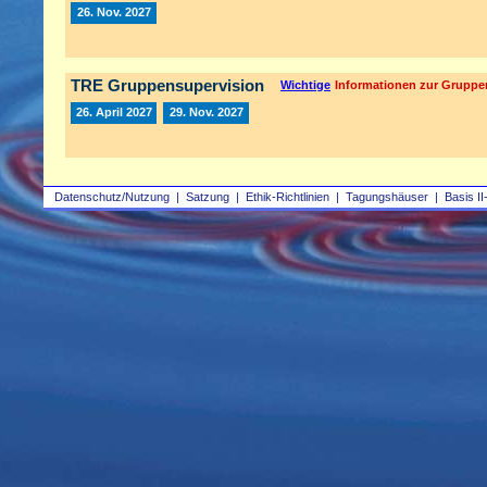
26. Nov. 2027
TRE Gruppensupervision
Wichtige
Informationen zur Gruppe
26. April 2027
29. Nov. 2027
Datenschutz/Nutzung
|
Satzung
|
Ethik-Richtlinien
|
Tagungshäuser
|
Basis II