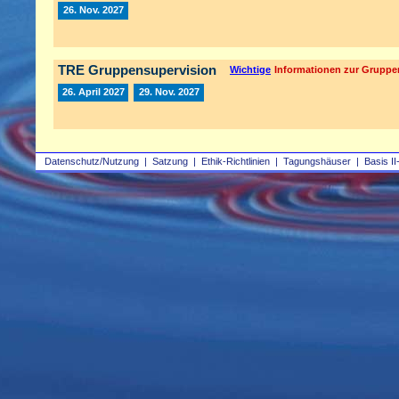
26. Nov. 2027
TRE Gruppensupervision
Wichtige
Informationen zur Gruppe
26. April 2027
29. Nov. 2027
Datenschutz/Nutzung
|
Satzung
|
Ethik-Richtlinien
|
Tagungshäuser
|
Basis II