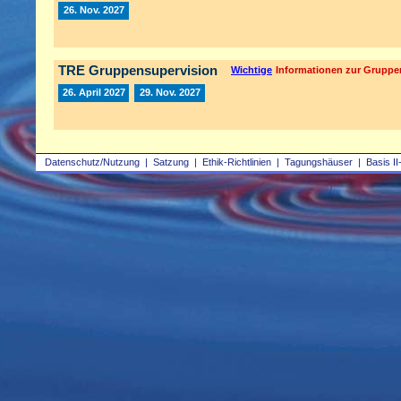
26. Nov. 2027
TRE Gruppensupervision
Wichtige
Informationen zur Gruppe
26. April 2027
29. Nov. 2027
Datenschutz/Nutzung
|
Satzung
|
Ethik-Richtlinien
|
Tagungshäuser
|
Basis II