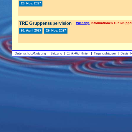
26. Nov. 2027
TRE Gruppensupervision
Wichtige
Informationen zur Gruppe
26. April 2027
29. Nov. 2027
Datenschutz/Nutzung
|
Satzung
|
Ethik-Richtlinien
|
Tagungshäuser
|
Basis II