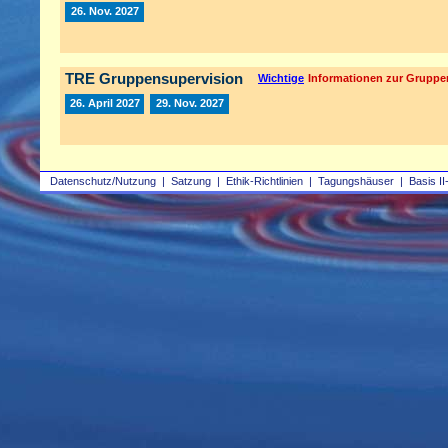
26. Nov. 2027
TRE Gruppensupervision
Wichtige
Informationen zur Gruppe
26. April 2027
29. Nov. 2027
Datenschutz/Nutzung
|
Satzung
|
Ethik-Richtlinien
|
Tagungshäuser
|
Basis II