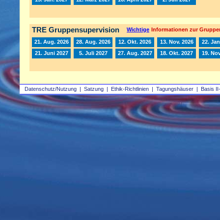
TRE Gruppensupervision
Wichtige
Informationen zur Gruppe
21. Aug. 2026
28. Aug. 2026
12. Okt. 2026
13. Nov. 2026
22. Jan
21. Juni 2027
5. Juli 2027
27. Aug. 2027
18. Okt. 2027
19. Nov
Datenschutz/Nutzung
|
Satzung
|
Ethik-Richtlinien
|
Tagungshäuser
|
Basis II