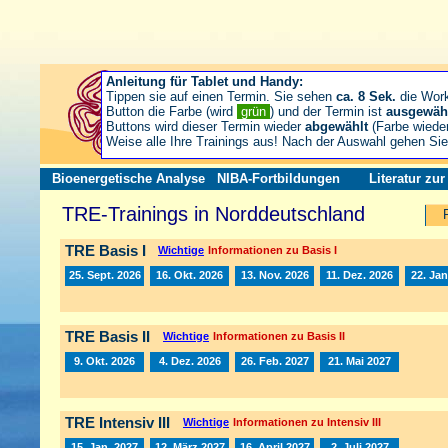
Anleitung für Tablet und Handy:
Tippen sie auf einen Termin. Sie sehen
ca. 8 Sek.
die Wor
Button die Farbe (wird
grün
) und der Termin ist
ausgewäh
Buttons wird dieser Termin wieder
abgewählt
(Farbe wiede
Weise alle Ihre Trainings aus! Nach der Auswahl gehen S
Bioenergetische Analyse
NIBA-Fortbildungen
Literatur zu
TRE-Trainings in Norddeutschland
TRE Basis I
Wichtige
Informationen zu Basis I
25. Sept. 2026
16. Okt. 2026
13. Nov. 2026
11. Dez. 2026
22. Jan
TRE Basis II
Wichtige
Informationen zu Basis II
9. Okt. 2026
4. Dez. 2026
26. Feb. 2027
21. Mai 2027
TRE Intensiv III
Wichtige
Informationen zu Intensiv III
15. Jan. 2027
12. März 2027
16. April 2027
2. Juli 2027