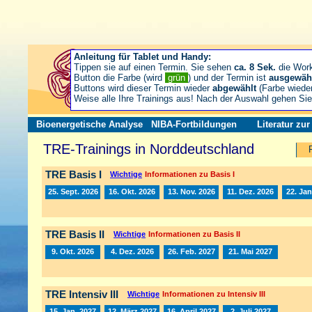
Anleitung für Tablet und Handy:
Tippen sie auf einen Termin. Sie sehen
ca. 8 Sek.
die Wor
Button die Farbe (wird
grün
) und der Termin ist
ausgewäh
Buttons wird dieser Termin wieder
abgewählt
(Farbe wiede
Weise alle Ihre Trainings aus! Nach der Auswahl gehen S
Bioenergetische Analyse
NIBA-Fortbildungen
Literatur zu
TRE-Trainings in Norddeutschland
TRE Basis I
Wichtige
Informationen zu Basis I
25. Sept. 2026
16. Okt. 2026
13. Nov. 2026
11. Dez. 2026
22. Jan
TRE Basis II
Wichtige
Informationen zu Basis II
9. Okt. 2026
4. Dez. 2026
26. Feb. 2027
21. Mai 2027
TRE Intensiv III
Wichtige
Informationen zu Intensiv III
15. Jan. 2027
12. März 2027
16. April 2027
2. Juli 2027