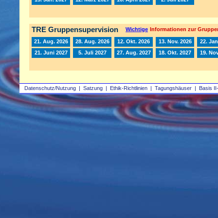
TRE Gruppensupervision
Wichtige
Informationen zur Gruppe
21. Aug. 2026
28. Aug. 2026
12. Okt. 2026
13. Nov. 2026
22. Jan
21. Juni 2027
5. Juli 2027
27. Aug. 2027
18. Okt. 2027
19. Nov
Datenschutz/Nutzung
|
Satzung
|
Ethik-Richtlinien
|
Tagungshäuser
|
Basis II