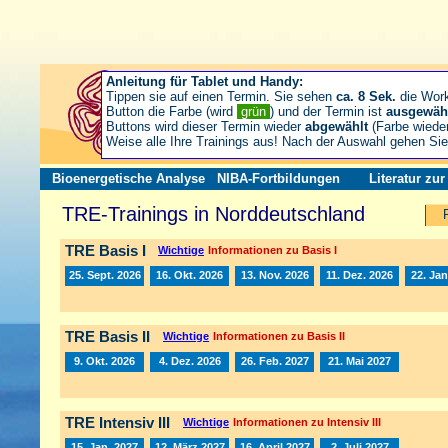
Anleitung für Tablet und Handy:
Tippen sie auf einen Termin. Sie sehen
ca. 8 Sek.
die Wor
Button die Farbe (wird
grün
) und der Termin ist
ausgewäh
Buttons wird dieser Termin wieder
abgewählt
(Farbe wiede
Weise alle Ihre Trainings aus! Nach der Auswahl gehen S
Bioenergetische Analyse
NIBA-Fortbildungen
Literatur zu
TRE-Trainings in Norddeutschland
TRE Basis I
Wichtige
Informationen zu Basis I
25. Sept. 2026
16. Okt. 2026
13. Nov. 2026
11. Dez. 2026
22. Jan
TRE Basis II
Wichtige
Informationen zu Basis II
9. Okt. 2026
4. Dez. 2026
26. Feb. 2027
21. Mai 2027
TRE Intensiv III
Wichtige
Informationen zu Intensiv III
15. Jan. 2027
12. März 2027
16. April 2027
2. Juli 2027