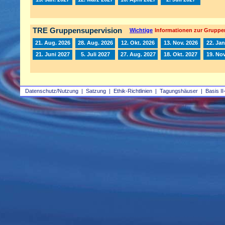
TRE Gruppensupervision
Wichtige
Informationen zur Gruppe
21. Aug. 2026
28. Aug. 2026
12. Okt. 2026
13. Nov. 2026
22. Jan
21. Juni 2027
5. Juli 2027
27. Aug. 2027
18. Okt. 2027
19. Nov
Datenschutz/Nutzung
|
Satzung
|
Ethik-Richtlinien
|
Tagungshäuser
|
Basis II