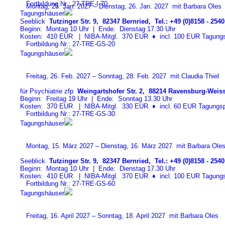
Fortbildung Nr.: 27-TRE-I-7
0
Montag, 25. Jan. 2027 – Dienstag, 26. Jan. 2027 mit Barbara Oles
Tagungshäuser
Seeblick
Tutzinger Str. 9, 82347 Bernried, Tel.: +49 (0)8158 - 2540
Beginn: Montag 10 Uhr | Ende: Dienstag 17.30 Uhr
Kosten: 410 EUR | NIBA-Mitgl. 370 EUR
♦
incl. 100 EUR Tagungspa
Fortbildung Nr.: 27-TRE-GS-2
0
Tagungshäuser
Freitag, 26. Feb. 2027 – Sonntag, 28. Feb. 2027 mit Claudia Thiel
für Psychiatrie zfp
Weingartshofer Str. 2, 88214 Ravensburg-Weiss
Beginn: Freitag 19 Uhr | Ende: Sonntag 13.30 Uhr
Kosten: 370 EUR | NIBA-Mitgl. 330 EUR
♦
incl. 60 EUR Tagungspa
Fortbildung Nr.: 27-TRE-GS-3
0
Tagungshäuser
Montag, 15. März 2027 – Dienstag, 16. März 2027 mit Barbara Ole
Seeblick
Tutzinger Str. 9, 82347 Bernried, Tel.: +49 (0)8158 - 2540
Beginn: Montag 10 Uhr | Ende: Dienstag 17.30 Uhr
Kosten: 410 EUR | NIBA-Mitgl. 370 EUR
♦
incl. 100 EUR Tagungspa
Fortbildung Nr.: 27-TRE-GS-6
0
Tagungshäuser
Freitag, 16. April 2027 – Sonntag, 18. April 2027 mit Barbara Oles