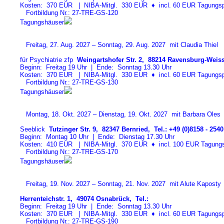
Kosten: 370 EUR | NIBA-Mitgl. 330 EUR
♦
incl. 60 EUR Tagungspa
Fortbildung Nr.: 27-TRE-GS-12
0
Tagungshäuser
Freitag, 27. Aug. 2027 – Sonntag, 29. Aug. 2027 mit Claudia Thiel
für Psychiatrie zfp
Weingartshofer Str. 2, 88214 Ravensburg-Weiss
Beginn: Freitag 19 Uhr | Ende: Sonntag 13.30 Uhr
Kosten: 370 EUR | NIBA-Mitgl. 330 EUR
♦
incl. 60 EUR Tagungspa
Fortbildung Nr.: 27-TRE-GS-13
0
Tagungshäuser
Montag, 18. Okt. 2027 – Dienstag, 19. Okt. 2027 mit Barbara Oles
Seeblick
Tutzinger Str. 9, 82347 Bernried, Tel.: +49 (0)8158 - 2540
Beginn: Montag 10 Uhr | Ende: Dienstag 17.30 Uhr
Kosten: 410 EUR | NIBA-Mitgl. 370 EUR
♦
incl. 100 EUR Tagungspa
Fortbildung Nr.: 27-TRE-GS-17
0
Tagungshäuser
Freitag, 19. Nov. 2027 – Sonntag, 21. Nov. 2027 mit Alute Kaposty
Herrenteichstr. 1, 49074 Osnabrück, Tel.:
Beginn: Freitag 19 Uhr | Ende: Sonntag 13.30 Uhr
Kosten: 370 EUR | NIBA-Mitgl. 330 EUR
♦
incl. 60 EUR Tagungspa
Fortbildung Nr.: 27-TRE-GS-19
0