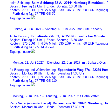
beim Schlump
Beim Schlump 52 A, 20144 Hamburg-Eimsbüttel, T
Beginn: Freitag 19 Uhr | Ende: Sonntag 13.30 Uhr
Kosten: 370 EUR | NIBA-Mitgl. 330 EUR
♦
incl. 60 EUR Tagungspa
Fortbildung Nr.: 27-TRE-GS-7
0
Tagungshäuser
Freitag, 4. Juni 2027 – Sonntag, 6. Juni 2027 mit Alute Kaposty
Alute Kaposty
Fritz-Reuter-Str. 31, 48356 Nordwalde bei Münster, 
Beginn: Freitag 19 Uhr | Ende: Sonntag 13.30 Uhr
Kosten: 370 EUR | NIBA-Mitgl. 330 EUR
♦
incl. 60 EUR Tagungspa
Fortbildung Nr.: 27-TRE-GS-9
0
Tagungshäuser
Montag, 21. Juni 2027 – Dienstag, 22. Juni 2027 mit Barbara Oles
für Bewegung und Wahrnehmung
Eppendorfer Weg 57a, 22259 Ham
Beginn: Montag 10 Uhr | Ende: Dienstag 17.30 Uhr
Kosten: 370 EUR | NIBA-Mitgl. 330 EUR
♦
incl. 60 EUR Tagungspa
Fortbildung Nr.: 27-TRE-GS-11
0
Tagungshäuser
Montag, 5. Juli 2027 – Dienstag, 6. Juli 2027 mit Petra Vetter
Petra Vetter (unterste Klingel)
Rankestraße 32, 90461 Nürnberg, Tel
Beginn: Montag 10 Uhr | Ende: Dienstag 17.30 Uhr