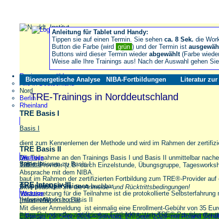
Anleitung für Tablet und Handy:
Tippen sie auf einen Termin. Sie sehen
ca. 8 Sek.
die Wor
Button die Farbe (wird
grün
) und der Termin ist
ausgewäh
Buttons wird dieser Termin wieder
abgewählt
(Farbe wiede
Weise alle Ihre Trainings aus! Nach der Auswahl gehen S
Region auswählen
Bioenergetische Analyse
NIBA-Fortbildungen
Literatur zu
Alle in Deutschland
Nord
TRE-Trainings in Norddeutschland
Berlin
Rheinland
TRE Basis I
Basis I
dient zum Kennenlernen der Methode und wird im Rahmen der zertifiz
TRE Basis II
Die Teilnahme an den Trainings Basis I und Basis II unmittelbar nache
Wichtige
Informationen zu Basis I
Basis II
TRE®-Provider (z.B. durch Einzelstunde, Übungsgruppe, Tagesworkshop
Absprache mit dem NIBA.
baut im Rahmen der zertifizierten Fortbildung zum TRE®-Provider auf 
TRE Intensiv III
Gruppensupervisionen
buchbar
Bitte beachten Sie die
Anmelde- und Rücktrittsbedingungen!
Voraussetzung für die Teilnahme ist die protokollierte Selbsterfahrun
Wichtige
Informationen zu Basis II
Intensiv-Workshop III
(mind. 15x).
Mit dieser Anmeldung ist einmalig eine Enrollment-Gebühr von 35 Eu
ist im Rahmen der zertifizierten Fortbildung zum TRE®-Provider
nur 
Präsenz in der Provider-Liste auf der NIBA-Web-Seite nach Ihrer Zertifi
Freitag, 25. Sept. 2026 – Sonntag, 27. Sept. 2026 mit Roland Sch