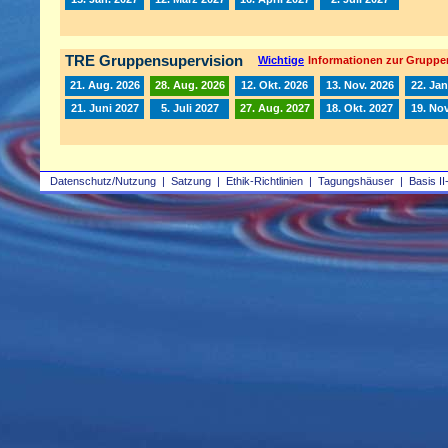
TRE Gruppensupervision
Wichtige
Informationen zur Gruppe
21. Aug. 2026
28. Aug. 2026
12. Okt. 2026
13. Nov. 2026
22. Jan
21. Juni 2027
5. Juli 2027
27. Aug. 2027
18. Okt. 2027
19. Nov
Datenschutz/Nutzung
|
Satzung
|
Ethik-Richtlinien
|
Tagungshäuser
|
Basis II