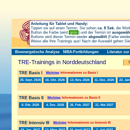
Anleitung für Tablet und Handy:
Tippen sie auf einen Termin. Sie sehen
ca. 8 Sek.
die Wor
Button die Farbe (wird
grün
) und der Termin ist
ausgewäh
Buttons wird dieser Termin wieder
abgewählt
(Farbe wiede
Weise alle Ihre Trainings aus! Nach der Auswahl gehen S
Bioenergetische Analyse
NIBA-Fortbildungen
Literatur zu
TRE-Trainings in Norddeutschland
TRE Basis I
Wichtige
Informationen zu Basis I
25. Sept. 2026
16. Okt. 2026
13. Nov. 2026
11. Dez. 2026
22. Jan
TRE Basis II
Wichtige
Informationen zu Basis II
9. Okt. 2026
4. Dez. 2026
26. Feb. 2027
21. Mai 2027
TRE Intensiv III
Wichtige
Informationen zu Intensiv III
15. Jan. 2027
12. März 2027
16. April 2027
2. Juli 2027