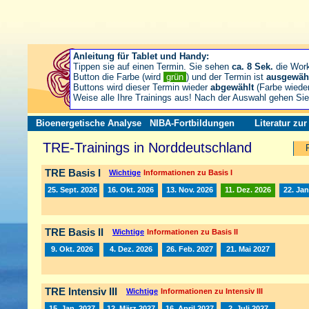
Anleitung für Tablet und Handy:
Tippen sie auf einen Termin. Sie sehen
ca. 8 Sek.
die Wor
Button die Farbe (wird
grün
) und der Termin ist
ausgewäh
Buttons wird dieser Termin wieder
abgewählt
(Farbe wiede
Weise alle Ihre Trainings aus! Nach der Auswahl gehen S
Bioenergetische Analyse
NIBA-Fortbildungen
Literatur zu
TRE-Trainings in Norddeutschland
TRE Basis I
Wichtige
Informationen zu Basis I
25. Sept. 2026
16. Okt. 2026
13. Nov. 2026
11. Dez. 2026
22. Jan
TRE Basis II
Wichtige
Informationen zu Basis II
9. Okt. 2026
4. Dez. 2026
26. Feb. 2027
21. Mai 2027
TRE Intensiv III
Wichtige
Informationen zu Intensiv III
15. Jan. 2027
12. März 2027
16. April 2027
2. Juli 2027