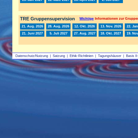
TRE Gruppensupervision
Wichtige
Informationen zur Gruppe
21. Aug. 2026
28. Aug. 2026
12. Okt. 2026
13. Nov. 2026
22. Jan
21. Juni 2027
5. Juli 2027
27. Aug. 2027
18. Okt. 2027
19. Nov
Datenschutz/Nutzung
|
Satzung
|
Ethik-Richtlinien
|
Tagungshäuser
|
Basis II