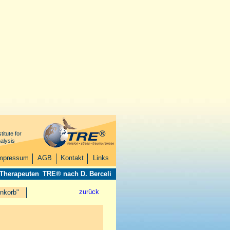
titute for
alysis
mpressum
AGB
Kontakt
Links
 Therapeuten
TRE® nach D. Berceli
zurück
nkorb"