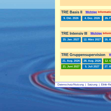
TRE Basis II
Wichtige
Informatio
9. Okt. 2026
4. Dez. 2026
26. 
TRE Intensiv III
Wichtige
Inform
15. Jan. 2027
12. März 2027
16. A
TRE Gruppensupervision
W
21. Aug. 2026
28. Aug. 2026
12. 
21. Juni 2027
5. Juli 2027
27. 
Datenschutz/Nutzung
|
Satzung
|
Ethik-Ri