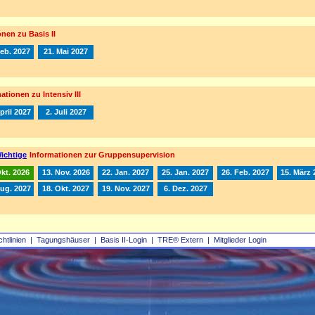
nen zu Basis II
Feb. 2027
21. Mai 2027
ationen zu Intensiv III
pril 2027
2. Juli 2027
ichtige
Informationen zur Gruppensupervision
Okt. 2026
13. Nov. 2026
22. Jan. 2027
25. Jan. 2027
26. Feb. 2027
15. März 
Aug. 2027
18. Okt. 2027
19. Nov. 2027
6. Dez. 2027
chtlinien
|
Tagungshäuser
|
Basis II‑Login
|
TRE® Extern
|
Mitglieder Login