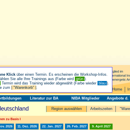
Mitglied im
hne Klick
über einen Termin. Es erscheinen die Workshop-Infos.
International Ins
hlen Sie alle Ihre Trainings aus (Farbe wird
grün
).
Bioenergetic An
n
Termin wird das Training wieder abgewählt (Farbe wieder
blau
).
ie zum
| "Warenkorb" |
.
Home
I
rtbildungen
Literatur zur BA
NIBA Mitglieder
Angebote d.
deutschland
Region auswählen
Arbeitszeiten
"Ware
en zu Basis I
Nov. 2026
11. Dez. 2026
22. Jan. 2027
26. Feb. 2027
9. April 2027