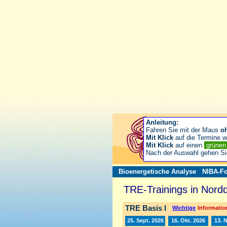
Anleitung:
Fahren Sie mit der Maus
o
Mit Klick
auf die Termine wä
Mit Klick
auf einen
grüne
Nach der Auswahl gehen S
Bioenergetische Analyse
NIBA-Fo
TRE-Trainings in Nord
TRE Basis I
Wichtige
Information
25. Sept. 2026
16. Okt. 2026
13. 