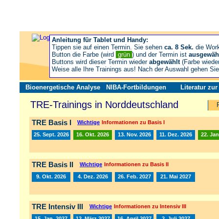
Anleitung für Tablet und Handy:
Tippen sie auf einen Termin. Sie sehen
ca. 8 Sek.
die Wor
Button die Farbe (wird
grün
) und der Termin ist
ausgewäh
Buttons wird dieser Termin wieder
abgewählt
(Farbe wiede
Weise alle Ihre Trainings aus! Nach der Auswahl gehen S
Bioenergetische Analyse
NIBA-Fortbildungen
Literatur zu
TRE-Trainings in Norddeutschland
TRE Basis I
Wichtige
Informationen zu Basis I
25. Sept. 2026
16. Okt. 2026
13. Nov. 2026
11. Dez. 2026
22. Jan
TRE Basis II
Wichtige
Informationen zu Basis II
9. Okt. 2026
4. Dez. 2026
26. Feb. 2027
21. Mai 2027
TRE Intensiv III
Wichtige
Informationen zu Intensiv III
15. Jan. 2027
12. März 2027
16. April 2027
2. Juli 2027