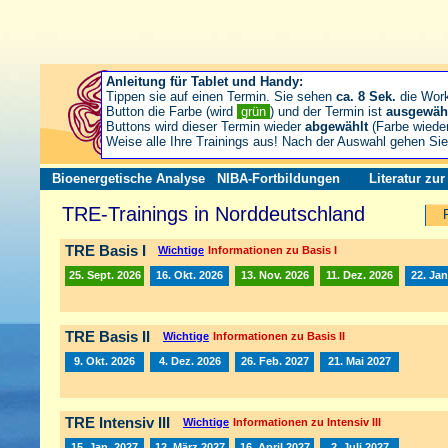
Anleitung für Tablet und Handy:
Tippen sie auf einen Termin. Sie sehen
ca. 8 Sek.
die Wor
Button die Farbe (wird
grün
) und der Termin ist
ausgewäh
Buttons wird dieser Termin wieder
abgewählt
(Farbe wiede
Weise alle Ihre Trainings aus! Nach der Auswahl gehen S
Bioenergetische Analyse
NIBA-Fortbildungen
Literatur zu
TRE-Trainings in Norddeutschland
TRE Basis I
Wichtige
Informationen zu Basis I
25. Sept. 2026
16. Okt. 2026
13. Nov. 2026
11. Dez. 2026
22. Jan
TRE Basis II
Wichtige
Informationen zu Basis II
9. Okt. 2026
4. Dez. 2026
26. Feb. 2027
21. Mai 2027
TRE Intensiv III
Wichtige
Informationen zu Intensiv III
15. Jan. 2027
12. März 2027
16. April 2027
2. Juli 2027