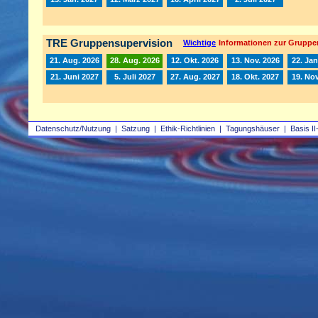
TRE Gruppensupervision
Wichtige
Informationen zur Gruppe
21. Aug. 2026
28. Aug. 2026
12. Okt. 2026
13. Nov. 2026
22. Jan
21. Juni 2027
5. Juli 2027
27. Aug. 2027
18. Okt. 2027
19. Nov
Datenschutz/Nutzung
|
Satzung
|
Ethik-Richtlinien
|
Tagungshäuser
|
Basis II