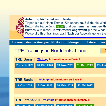
Anleitung für Tablet und Handy:
Tippen sie auf einen Termin. Sie sehen
ca. 8 Sek.
die Wor
Button die Farbe (wird
grün
) und der Termin ist
ausgewäh
Buttons wird dieser Termin wieder
abgewählt
(Farbe wiede
Weise alle Ihre Trainings aus! Nach der Auswahl gehen S
Bioenergetische Analyse
NIBA-Fortbildungen
Literatur zu
TRE-Trainings in Norddeutschland
TRE Basis I
Wichtige
Informationen zu Basis I
25. Sept. 2026
16. Okt. 2026
13. Nov. 2026
11. Dez. 2026
22. Jan
TRE Basis II
Wichtige
Informationen zu Basis II
9. Okt. 2026
4. Dez. 2026
26. Feb. 2027
21. Mai 2027
TRE Intensiv III
Wichtige
Informationen zu Intensiv III
15. Jan. 2027
12. März 2027
16. April 2027
2. Juli 2027