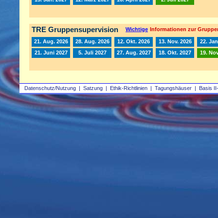
TRE Gruppensupervision
Wichtige
Informationen zur Gruppe
21. Aug. 2026
28. Aug. 2026
12. Okt. 2026
13. Nov. 2026
22. Jan
21. Juni 2027
5. Juli 2027
27. Aug. 2027
18. Okt. 2027
19. Nov
Datenschutz/Nutzung
|
Satzung
|
Ethik-Richtlinien
|
Tagungshäuser
|
Basis II