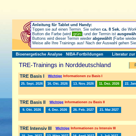
Anleitung für Tablet und Handy:
Tippen sie auf einen Termin. Sie sehen
ca. 8 Sek.
die Wor
Button die Farbe (wird
grün
) und der Termin ist
ausgewäh
Buttons wird dieser Termin wieder
abgewählt
(Farbe wiede
Weise alle Ihre Trainings aus! Nach der Auswahl gehen S
Bioenergetische Analyse
NIBA-Fortbildungen
Literatur zu
TRE-Trainings in Norddeutschland
TRE Basis I
Wichtige
Informationen zu Basis I
25. Sept. 2026
16. Okt. 2026
13. Nov. 2026
11. Dez. 2026
22. Jan
TRE Basis II
Wichtige
Informationen zu Basis II
9. Okt. 2026
4. Dez. 2026
26. Feb. 2027
21. Mai 2027
TRE Intensiv III
Wichtige
Informationen zu Intensiv III
15. Jan. 2027
12. März 2027
16. April 2027
2. Juli 2027