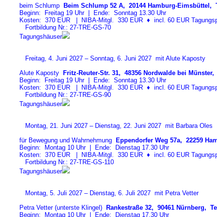
beim Schlump
Beim Schlump 52 A, 20144 Hamburg-Eimsbüttel, T
Beginn: Freitag 19 Uhr | Ende: Sonntag 13.30 Uhr
Kosten: 370 EUR | NIBA-Mitgl. 330 EUR
♦
incl. 60 EUR Tagungspa
Fortbildung Nr.: 27-TRE-GS-7
0
Tagungshäuser
Freitag, 4. Juni 2027 – Sonntag, 6. Juni 2027 mit Alute Kaposty
Alute Kaposty
Fritz-Reuter-Str. 31, 48356 Nordwalde bei Münster, 
Beginn: Freitag 19 Uhr | Ende: Sonntag 13.30 Uhr
Kosten: 370 EUR | NIBA-Mitgl. 330 EUR
♦
incl. 60 EUR Tagungspa
Fortbildung Nr.: 27-TRE-GS-9
0
Tagungshäuser
Montag, 21. Juni 2027 – Dienstag, 22. Juni 2027 mit Barbara Oles
für Bewegung und Wahrnehmung
Eppendorfer Weg 57a, 22259 Ham
Beginn: Montag 10 Uhr | Ende: Dienstag 17.30 Uhr
Kosten: 370 EUR | NIBA-Mitgl. 330 EUR
♦
incl. 60 EUR Tagungspa
Fortbildung Nr.: 27-TRE-GS-11
0
Tagungshäuser
Montag, 5. Juli 2027 – Dienstag, 6. Juli 2027 mit Petra Vetter
Petra Vetter (unterste Klingel)
Rankestraße 32, 90461 Nürnberg, Tel
Beginn: Montag 10 Uhr | Ende: Dienstag 17.30 Uhr