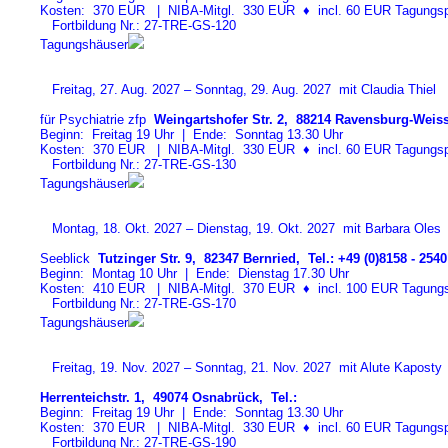
Kosten: 370 EUR | NIBA-Mitgl. 330 EUR
♦
incl. 60 EUR Tagungspa
Fortbildung Nr.: 27-TRE-GS-12
0
Tagungshäuser
Freitag, 27. Aug. 2027 – Sonntag, 29. Aug. 2027 mit Claudia Thiel
für Psychiatrie zfp
Weingartshofer Str. 2, 88214 Ravensburg-Weiss
Beginn: Freitag 19 Uhr | Ende: Sonntag 13.30 Uhr
Kosten: 370 EUR | NIBA-Mitgl. 330 EUR
♦
incl. 60 EUR Tagungspa
Fortbildung Nr.: 27-TRE-GS-13
0
Tagungshäuser
Montag, 18. Okt. 2027 – Dienstag, 19. Okt. 2027 mit Barbara Oles
Seeblick
Tutzinger Str. 9, 82347 Bernried, Tel.: +49 (0)8158 - 2540
Beginn: Montag 10 Uhr | Ende: Dienstag 17.30 Uhr
Kosten: 410 EUR | NIBA-Mitgl. 370 EUR
♦
incl. 100 EUR Tagungspa
Fortbildung Nr.: 27-TRE-GS-17
0
Tagungshäuser
Freitag, 19. Nov. 2027 – Sonntag, 21. Nov. 2027 mit Alute Kaposty
Herrenteichstr. 1, 49074 Osnabrück, Tel.:
Beginn: Freitag 19 Uhr | Ende: Sonntag 13.30 Uhr
Kosten: 370 EUR | NIBA-Mitgl. 330 EUR
♦
incl. 60 EUR Tagungspa
Fortbildung Nr.: 27-TRE-GS-19
0