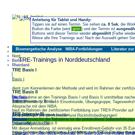
Anleitung für Tablet und Handy:
Tippen sie auf einen Termin. Sie sehen
ca. 8 Sek.
die Wor
Button die Farbe (wird
grün
) und der Termin ist
ausgewäh
Buttons wird dieser Termin wieder
abgewählt
(Farbe wiede
Weise alle Ihre Trainings aus! Nach der Auswahl gehen S
Region auswählen
Bioenergetische Analyse
NIBA-Fortbildungen
Literatur zu
Alle in Deutschland
Nord
TRE-Trainings in Norddeutschland
Berlin
Rheinland
TRE Basis I
Basis I
dient zum Kennenlernen der Methode und wird im Rahmen der zertifiz
TRE Basis II
Die Teilnahme an den Trainings Basis I und Basis II unmittelbar nache
Wichtige
Informationen zu Basis I
Basis II
TRE®-Provider (z.B. durch Einzelstunde, Übungsgruppe, Tagesworkshop
Absprache mit dem NIBA.
baut im Rahmen der zertifizierten Fortbildung zum TRE®-Provider auf 
TRE Intensiv III
Gruppensupervisionen
buchbar
Bitte beachten Sie die
Anmelde- und Rücktrittsbedingungen!
Voraussetzung für die Teilnahme ist die protokollierte Selbsterfahrun
Wichtige
Informationen zu Basis II
Intensiv-Workshop III
(mind. 15x).
Mit dieser Anmeldung ist einmalig eine Enrollment-Gebühr von 35 Eu
ist im Rahmen der zertifizierten Fortbildung zum TRE®-Provider
nur 
Präsenz in der Provider-Liste auf der NIBA-Web-Seite nach Ihrer Zertifi
Freitag, 25. Sept. 2026 – Sonntag, 27. Sept. 2026 mit Roland Sch