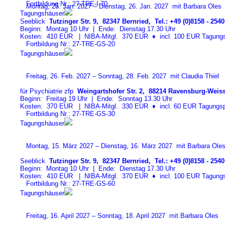
Fortbildung Nr.: 27-TRE-I-7
0
Montag, 25. Jan. 2027 – Dienstag, 26. Jan. 2027 mit Barbara Oles
Tagungshäuser
Seeblick
Tutzinger Str. 9, 82347 Bernried, Tel.: +49 (0)8158 - 2540
Beginn: Montag 10 Uhr | Ende: Dienstag 17.30 Uhr
Kosten: 410 EUR | NIBA-Mitgl. 370 EUR
♦
incl. 100 EUR Tagungspa
Fortbildung Nr.: 27-TRE-GS-2
0
Tagungshäuser
Freitag, 26. Feb. 2027 – Sonntag, 28. Feb. 2027 mit Claudia Thiel
für Psychiatrie zfp
Weingartshofer Str. 2, 88214 Ravensburg-Weiss
Beginn: Freitag 19 Uhr | Ende: Sonntag 13.30 Uhr
Kosten: 370 EUR | NIBA-Mitgl. 330 EUR
♦
incl. 60 EUR Tagungspa
Fortbildung Nr.: 27-TRE-GS-3
0
Tagungshäuser
Montag, 15. März 2027 – Dienstag, 16. März 2027 mit Barbara Ole
Seeblick
Tutzinger Str. 9, 82347 Bernried, Tel.: +49 (0)8158 - 2540
Beginn: Montag 10 Uhr | Ende: Dienstag 17.30 Uhr
Kosten: 410 EUR | NIBA-Mitgl. 370 EUR
♦
incl. 100 EUR Tagungspa
Fortbildung Nr.: 27-TRE-GS-6
0
Tagungshäuser
Freitag, 16. April 2027 – Sonntag, 18. April 2027 mit Barbara Oles