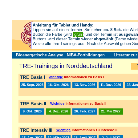
Anleitung für Tablet und Handy:
Tippen sie auf einen Termin. Sie sehen
ca. 8 Sek.
die Wor
Button die Farbe (wird
grün
) und der Termin ist
ausgewäh
Buttons wird dieser Termin wieder
abgewählt
(Farbe wiede
Weise alle Ihre Trainings aus! Nach der Auswahl gehen S
Bioenergetische Analyse
NIBA-Fortbildungen
Literatur zu
TRE-Trainings in Norddeutschland
TRE Basis I
Wichtige
Informationen zu Basis I
25. Sept. 2026
16. Okt. 2026
13. Nov. 2026
11. Dez. 2026
22. Jan
TRE Basis II
Wichtige
Informationen zu Basis II
9. Okt. 2026
4. Dez. 2026
26. Feb. 2027
21. Mai 2027
TRE Intensiv III
Wichtige
Informationen zu Intensiv III
15. Jan. 2027
12. März 2027
16. April 2027
2. Juli 2027