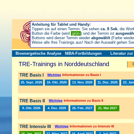
Anleitung für Tablet und Handy:
Tippen sie auf einen Termin. Sie sehen
ca. 8 Sek.
die Wor
Button die Farbe (wird
grün
) und der Termin ist
ausgewäh
Buttons wird dieser Termin wieder
abgewählt
(Farbe wiede
Weise alle Ihre Trainings aus! Nach der Auswahl gehen S
Bioenergetische Analyse
NIBA-Fortbildungen
Literatur zu
TRE-Trainings in Norddeutschland
TRE Basis I
Wichtige
Informationen zu Basis I
25. Sept. 2026
16. Okt. 2026
13. Nov. 2026
11. Dez. 2026
22. Jan
TRE Basis II
Wichtige
Informationen zu Basis II
9. Okt. 2026
4. Dez. 2026
26. Feb. 2027
21. Mai 2027
TRE Intensiv III
Wichtige
Informationen zu Intensiv III
15. Jan. 2027
12. März 2027
16. April 2027
2. Juli 2027