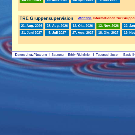
TRE Gruppensupervision
Wichtige
Informationen zur Gruppe
21. Aug. 2026
28. Aug. 2026
12. Okt. 2026
13. Nov. 2026
22. Jan
21. Juni 2027
5. Juli 2027
27. Aug. 2027
18. Okt. 2027
19. Nov
Datenschutz/Nutzung
|
Satzung
|
Ethik-Richtlinien
|
Tagungshäuser
|
Basis II