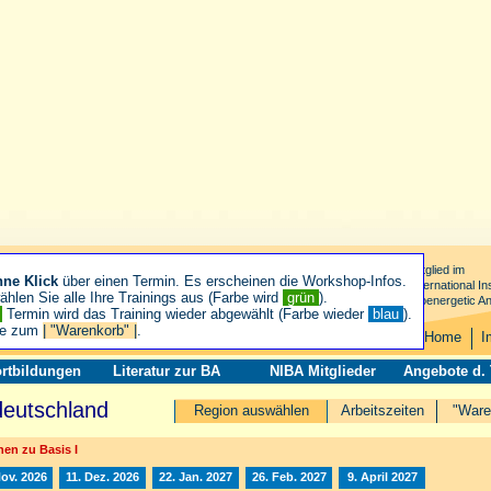
Mitglied im
hne Klick
über einen Termin. Es erscheinen die Workshop-Infos.
International Ins
hlen Sie alle Ihre Trainings aus (Farbe wird
grün
).
Bioenergetic An
n
Termin wird das Training wieder abgewählt (Farbe wieder
blau
).
ie zum
| "Warenkorb" |
.
Home
I
rtbildungen
Literatur zur BA
NIBA Mitglieder
Angebote d.
deutschland
Region auswählen
Arbeitszeiten
"Ware
en zu Basis I
Nov. 2026
11. Dez. 2026
22. Jan. 2027
26. Feb. 2027
9. April 2027