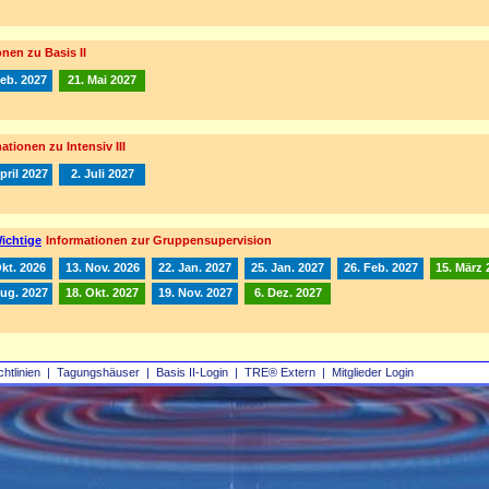
nen zu Basis II
Feb. 2027
21. Mai 2027
ationen zu Intensiv III
pril 2027
2. Juli 2027
ichtige
Informationen zur Gruppensupervision
Okt. 2026
13. Nov. 2026
22. Jan. 2027
25. Jan. 2027
26. Feb. 2027
15. März 
Aug. 2027
18. Okt. 2027
19. Nov. 2027
6. Dez. 2027
chtlinien
|
Tagungshäuser
|
Basis II‑Login
|
TRE® Extern
|
Mitglieder Login