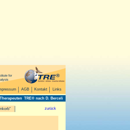
titute for
alysis
mpressum
AGB
Kontakt
Links
 Therapeuten
TRE® nach D. Berceli
zurück
nkorb"