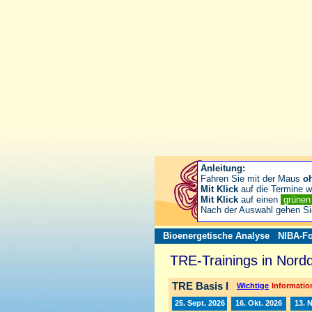
Anleitung:
Fahren Sie mit der Maus
o
Mit Klick
auf die Termine wä
Mit Klick
auf einen
grüne
Nach der Auswahl gehen S
Bioenergetische Analyse
NIBA-Fo
TRE-Trainings in Nord
TRE Basis I
Wichtige
Information
25. Sept. 2026
16. Okt. 2026
13. 