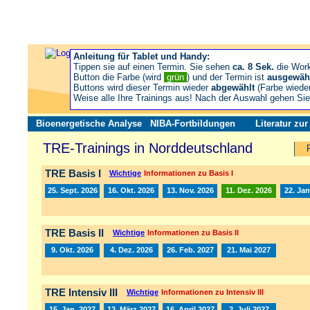
Anleitung für Tablet und Handy:
Tippen sie auf einen Termin. Sie sehen
ca. 8 Sek.
die Wor
Button die Farbe (wird
grün
) und der Termin ist
ausgewäh
Buttons wird dieser Termin wieder
abgewählt
(Farbe wiede
Weise alle Ihre Trainings aus! Nach der Auswahl gehen S
Bioenergetische Analyse
NIBA-Fortbildungen
Literatur zu
TRE-Trainings in Norddeutschland
TRE Basis I
Wichtige
Informationen zu Basis I
25. Sept. 2026
16. Okt. 2026
13. Nov. 2026
11. Dez. 2026
22. Jan
TRE Basis II
Wichtige
Informationen zu Basis II
9. Okt. 2026
4. Dez. 2026
26. Feb. 2027
21. Mai 2027
TRE Intensiv III
Wichtige
Informationen zu Intensiv III
15. Jan. 2027
12. März 2027
16. April 2027
2. Juli 2027