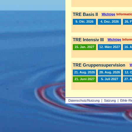
TRE Basis II
Wichtige
Informatio
9. Okt. 2026
4. Dez. 2026
26. 
TRE Intensiv III
Wichtige
Inform
15. Jan. 2027
12. März 2027
16. A
TRE Gruppensupervision
W
21. Aug. 2026
28. Aug. 2026
12. 
21. Juni 2027
5. Juli 2027
27. 
Datenschutz/Nutzung
|
Satzung
|
Ethik-Ri