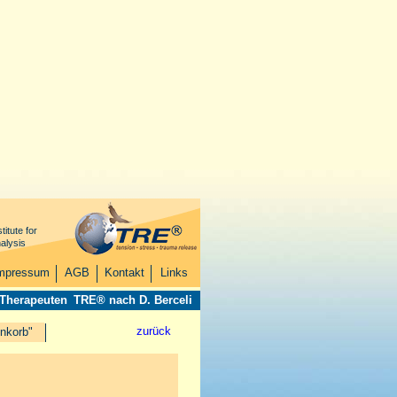
titute for
alysis
mpressum
AGB
Kontakt
Links
 Therapeuten
TRE® nach D. Berceli
zurück
nkorb"