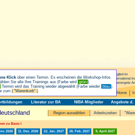
Mitglied im
hne Klick
über einen Termin. Es erscheinen die Workshop-Infos.
International Ins
hlen Sie alle Ihre Trainings aus (Farbe wird
grün
).
Bioenergetic An
n
Termin wird das Training wieder abgewählt (Farbe wieder
blau
).
ie zum
| "Warenkorb" |
.
Home
I
rtbildungen
Literatur zur BA
NIBA Mitglieder
Angebote d.
deutschland
Region auswählen
Arbeitszeiten
"Ware
en zu Basis I
Nov. 2026
11. Dez. 2026
22. Jan. 2027
26. Feb. 2027
9. April 2027