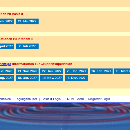
nen zu Basis II
Feb. 2027
21. Mai 2027
ationen zu Intensiv III
pril 2027
2. Juli 2027
ichtige
Informationen zur Gruppensupervision
Okt. 2026
13. Nov. 2026
22. Jan. 2027
25. Jan. 2027
26. Feb. 2027
15. März 
Aug. 2027
18. Okt. 2027
19. Nov. 2027
6. Dez. 2027
chtlinien
|
Tagungshäuser
|
Basis II‑Login
|
TRE® Extern
|
Mitglieder Login