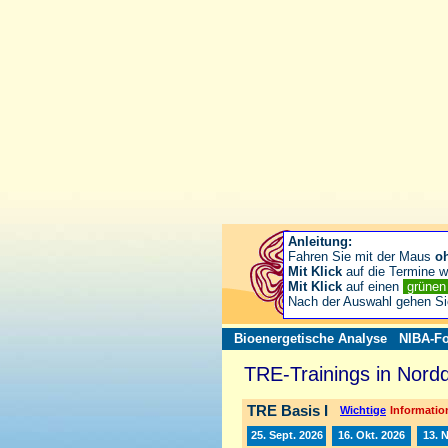
Anleitung:
Fahren Sie mit der Maus
o
Mit Klick
auf die Termine wä
Mit Klick
auf einen
grüne
Nach der Auswahl gehen S
Bioenergetische Analyse
NIBA-Fo
TRE-Trainings in Nord
TRE Basis I
Wichtige
Information
25. Sept. 2026
16. Okt. 2026
13. 