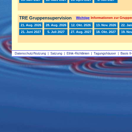
TRE Gruppensupervision
Wichtige
Informationen zur Gruppe
21. Aug. 2026
28. Aug. 2026
12. Okt. 2026
13. Nov. 2026
22. Jan
21. Juni 2027
5. Juli 2027
27. Aug. 2027
18. Okt. 2027
19. Nov
Datenschutz/Nutzung
|
Satzung
|
Ethik-Richtlinien
|
Tagungshäuser
|
Basis II