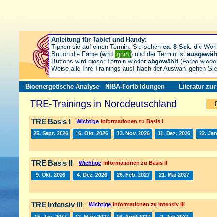
Anleitung für Tablet und Handy:
Tippen sie auf einen Termin. Sie sehen
ca. 8 Sek.
die Wor
Button die Farbe (wird
grün
) und der Termin ist
ausgewäh
Buttons wird dieser Termin wieder
abgewählt
(Farbe wiede
Weise alle Ihre Trainings aus! Nach der Auswahl gehen S
Bioenergetische Analyse
NIBA-Fortbildungen
Literatur zu
TRE-Trainings in Norddeutschland
TRE Basis I
Wichtige
Informationen zu Basis I
25. Sept. 2026
16. Okt. 2026
13. Nov. 2026
11. Dez. 2026
22. Jan
TRE Basis II
Wichtige
Informationen zu Basis II
9. Okt. 2026
4. Dez. 2026
26. Feb. 2027
21. Mai 2027
TRE Intensiv III
Wichtige
Informationen zu Intensiv III
15. Jan. 2027
12. März 2027
16. April 2027
2. Juli 2027