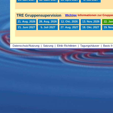
TRE Gruppensupervision
Wichtige
Informationen zur Gruppe
21. Aug. 2026
28. Aug. 2026
12. Okt. 2026
13. Nov. 2026
22. Jan
21. Juni 2027
5. Juli 2027
27. Aug. 2027
18. Okt. 2027
19. Nov
Datenschutz/Nutzung
|
Satzung
|
Ethik-Richtlinien
|
Tagungshäuser
|
Basis II