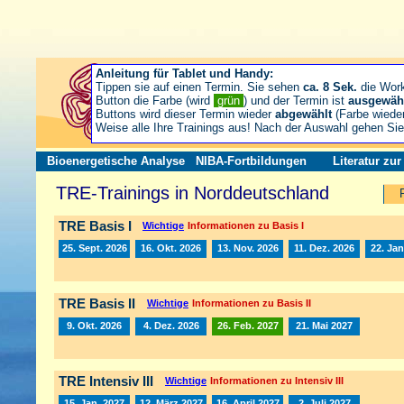
Anleitung für Tablet und Handy:
Tippen sie auf einen Termin. Sie sehen
ca. 8 Sek.
die Wor
Button die Farbe (wird
grün
) und der Termin ist
ausgewäh
Buttons wird dieser Termin wieder
abgewählt
(Farbe wiede
Weise alle Ihre Trainings aus! Nach der Auswahl gehen S
Bioenergetische Analyse
NIBA-Fortbildungen
Literatur zu
TRE-Trainings in Norddeutschland
TRE Basis I
Wichtige
Informationen zu Basis I
25. Sept. 2026
16. Okt. 2026
13. Nov. 2026
11. Dez. 2026
22. Jan
TRE Basis II
Wichtige
Informationen zu Basis II
9. Okt. 2026
4. Dez. 2026
26. Feb. 2027
21. Mai 2027
TRE Intensiv III
Wichtige
Informationen zu Intensiv III
15. Jan. 2027
12. März 2027
16. April 2027
2. Juli 2027