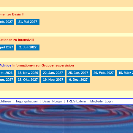
nen zu Basis II
Feb. 2027
21. Mai 2027
ationen zu Intensiv III
pril 2027
2. Juli 2027
ichtige
Informationen zur Gruppensupervision
Okt. 2026
13. Nov. 2026
22. Jan. 2027
25. Jan. 2027
26. Feb. 2027
15. März 
Aug. 2027
18. Okt. 2027
19. Nov. 2027
6. Dez. 2027
chtlinien
|
Tagungshäuser
|
Basis II‑Login
|
TRE® Extern
|
Mitglieder Login