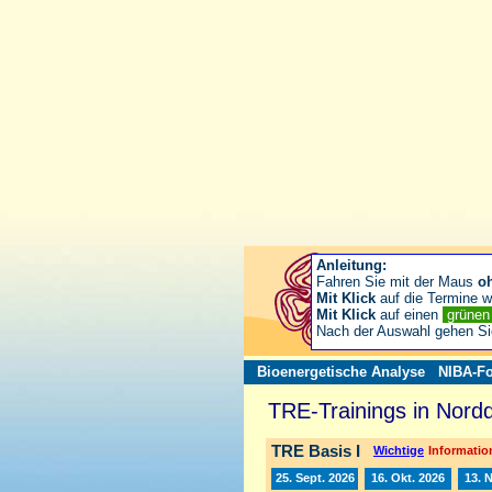
Anleitung:
Fahren Sie mit der Maus
o
Mit Klick
auf die Termine wä
Mit Klick
auf einen
grüne
Nach der Auswahl gehen S
Bioenergetische Analyse
NIBA-Fo
TRE-Trainings in Nord
TRE Basis I
Wichtige
Information
25. Sept. 2026
16. Okt. 2026
13. 