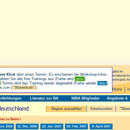
Mitglied im
hne Klick
über einen Termin. Es erscheinen die Workshop-Infos.
International Ins
hlen Sie alle Ihre Trainings aus (Farbe wird
grün
).
Bioenergetic An
n
Termin wird das Training wieder abgewählt (Farbe wieder
blau
).
ie zum
| "Warenkorb" |
.
Home
I
rtbildungen
Literatur zur BA
NIBA Mitglieder
Angebote d.
deutschland
Region auswählen
Arbeitszeiten
"Ware
en zu Basis I
Nov. 2026
11. Dez. 2026
22. Jan. 2027
26. Feb. 2027
9. April 2027