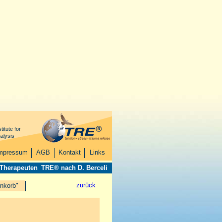
titute for
alysis
mpressum
AGB
Kontakt
Links
 Therapeuten
TRE® nach D. Berceli
zurück
nkorb"