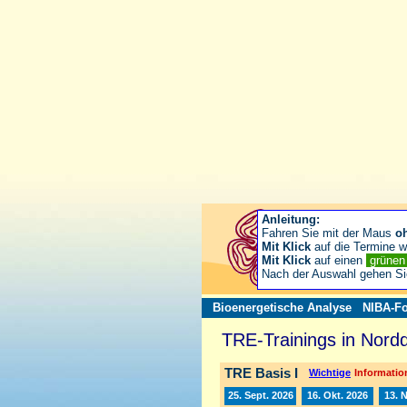
Anleitung:
Fahren Sie mit der Maus
o
Mit Klick
auf die Termine wä
Mit Klick
auf einen
grüne
Nach der Auswahl gehen S
Bioenergetische Analyse
NIBA-Fo
TRE-Trainings in Nord
TRE Basis I
Wichtige
Information
25. Sept. 2026
16. Okt. 2026
13. 