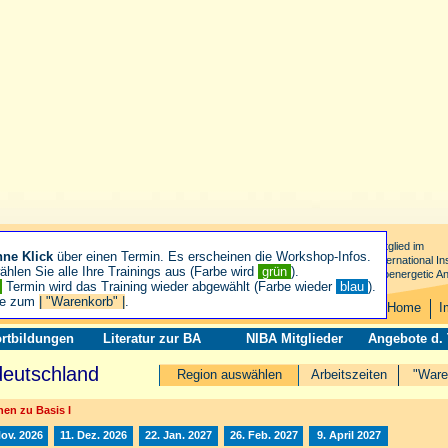
Mitglied im
hne Klick
über einen Termin. Es erscheinen die Workshop-Infos.
International Ins
hlen Sie alle Ihre Trainings aus (Farbe wird
grün
).
Bioenergetic An
n
Termin wird das Training wieder abgewählt (Farbe wieder
blau
).
ie zum
| "Warenkorb" |
.
Home
I
rtbildungen
Literatur zur BA
NIBA Mitglieder
Angebote d.
deutschland
Region auswählen
Arbeitszeiten
"Ware
en zu Basis I
Nov. 2026
11. Dez. 2026
22. Jan. 2027
26. Feb. 2027
9. April 2027