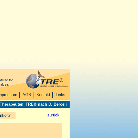
titute for
alysis
mpressum
AGB
Kontakt
Links
 Therapeuten
TRE® nach D. Berceli
zurück
nkorb"