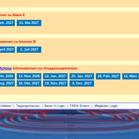
nen zu Basis II
Feb. 2027
21. Mai 2027
ationen zu Intensiv III
pril 2027
2. Juli 2027
ichtige
Informationen zur Gruppensupervision
Okt. 2026
13. Nov. 2026
22. Jan. 2027
25. Jan. 2027
26. Feb. 2027
15. März 
Aug. 2027
18. Okt. 2027
19. Nov. 2027
6. Dez. 2027
chtlinien
|
Tagungshäuser
|
Basis II‑Login
|
TRE® Extern
|
Mitglieder Login