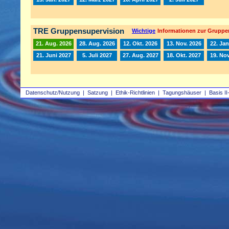
TRE Gruppensupervision
Wichtige
Informationen zur Gruppe
21. Aug. 2026
28. Aug. 2026
12. Okt. 2026
13. Nov. 2026
22. Jan
21. Juni 2027
5. Juli 2027
27. Aug. 2027
18. Okt. 2027
19. Nov
Datenschutz/Nutzung
|
Satzung
|
Ethik-Richtlinien
|
Tagungshäuser
|
Basis II