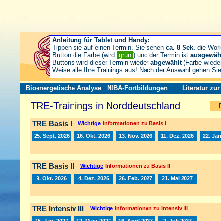
Anleitung für Tablet und Handy:
Tippen sie auf einen Termin. Sie sehen
ca. 8 Sek.
die Wor
Button die Farbe (wird
grün
) und der Termin ist
ausgewäh
Buttons wird dieser Termin wieder
abgewählt
(Farbe wiede
Weise alle Ihre Trainings aus! Nach der Auswahl gehen S
Bioenergetische Analyse
NIBA-Fortbildungen
Literatur zu
TRE-Trainings in Norddeutschland
TRE Basis I
Wichtige
Informationen zu Basis I
25. Sept. 2026
16. Okt. 2026
13. Nov. 2026
11. Dez. 2026
22. Jan
TRE Basis II
Wichtige
Informationen zu Basis II
9. Okt. 2026
4. Dez. 2026
26. Feb. 2027
21. Mai 2027
TRE Intensiv III
Wichtige
Informationen zu Intensiv III
15. Jan. 2027
12. März 2027
16. April 2027
2. Juli 2027