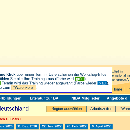
Mitglied im
hne Klick
über einen Termin. Es erscheinen die Workshop-Infos.
International Ins
hlen Sie alle Ihre Trainings aus (Farbe wird
grün
).
Bioenergetic An
n
Termin wird das Training wieder abgewählt (Farbe wieder
blau
).
ie zum
| "Warenkorb" |
.
Home
I
rtbildungen
Literatur zur BA
NIBA Mitglieder
Angebote d.
deutschland
Region auswählen
Arbeitszeiten
"Ware
en zu Basis I
Nov. 2026
11. Dez. 2026
22. Jan. 2027
26. Feb. 2027
9. April 2027