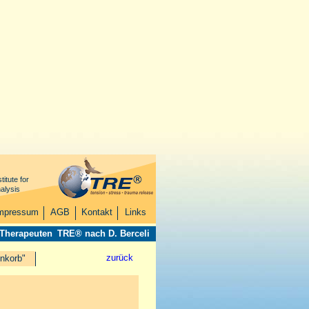
titute for
alysis
mpressum
AGB
Kontakt
Links
 Therapeuten
TRE® nach D. Berceli
zurück
nkorb"