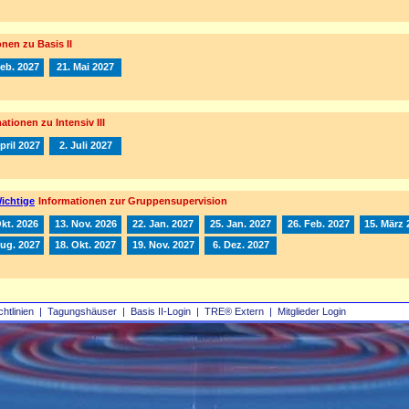
nen zu Basis II
Feb. 2027
21. Mai 2027
ationen zu Intensiv III
pril 2027
2. Juli 2027
ichtige
Informationen zur Gruppensupervision
Okt. 2026
13. Nov. 2026
22. Jan. 2027
25. Jan. 2027
26. Feb. 2027
15. März 
Aug. 2027
18. Okt. 2027
19. Nov. 2027
6. Dez. 2027
chtlinien
|
Tagungshäuser
|
Basis II‑Login
|
TRE® Extern
|
Mitglieder Login