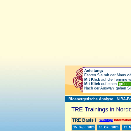
Anleitung:
Fahren Sie mit der Maus
o
Mit Klick
auf die Termine wä
Mit Klick
auf einen
grüne
Nach der Auswahl gehen S
Bioenergetische Analyse
NIBA-Fo
TRE-Trainings in Nord
TRE Basis I
Wichtige
Information
25. Sept. 2026
16. Okt. 2026
13. 