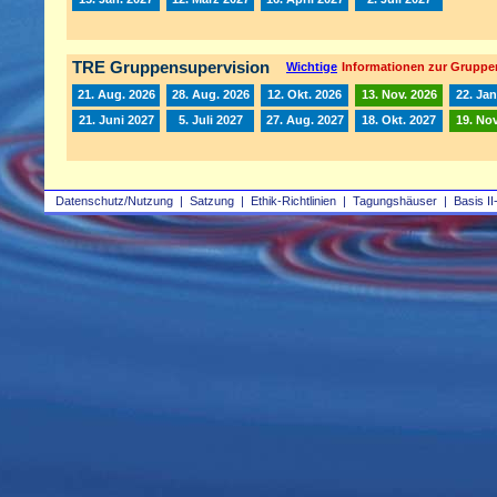
TRE Gruppensupervision
Wichtige
Informationen zur Gruppe
21. Aug. 2026
28. Aug. 2026
12. Okt. 2026
13. Nov. 2026
22. Jan
21. Juni 2027
5. Juli 2027
27. Aug. 2027
18. Okt. 2027
19. Nov
Datenschutz/Nutzung
|
Satzung
|
Ethik-Richtlinien
|
Tagungshäuser
|
Basis II