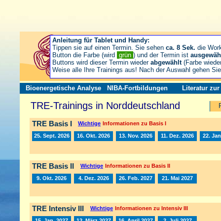
Anleitung für Tablet und Handy:
Tippen sie auf einen Termin. Sie sehen
ca. 8 Sek.
die Wor
Button die Farbe (wird
grün
) und der Termin ist
ausgewäh
Buttons wird dieser Termin wieder
abgewählt
(Farbe wiede
Weise alle Ihre Trainings aus! Nach der Auswahl gehen S
Bioenergetische Analyse
NIBA-Fortbildungen
Literatur zu
TRE-Trainings in Norddeutschland
TRE Basis I
Wichtige
Informationen zu Basis I
25. Sept. 2026
16. Okt. 2026
13. Nov. 2026
11. Dez. 2026
22. Jan
TRE Basis II
Wichtige
Informationen zu Basis II
9. Okt. 2026
4. Dez. 2026
26. Feb. 2027
21. Mai 2027
TRE Intensiv III
Wichtige
Informationen zu Intensiv III
15. Jan. 2027
12. März 2027
16. April 2027
2. Juli 2027