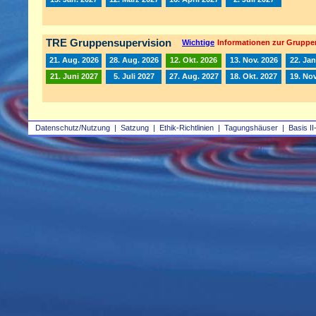
TRE Gruppensupervision
Wichtige
Informationen zur Gruppe
21. Aug. 2026
28. Aug. 2026
12. Okt. 2026
13. Nov. 2026
22. Jan
21. Juni 2027
5. Juli 2027
27. Aug. 2027
18. Okt. 2027
19. Nov
Datenschutz/Nutzung
|
Satzung
|
Ethik-Richtlinien
|
Tagungshäuser
|
Basis II