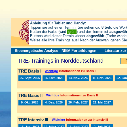
Anleitung für Tablet und Handy:
Tippen sie auf einen Termin. Sie sehen
ca. 8 Sek.
die Wor
Button die Farbe (wird
grün
) und der Termin ist
ausgewäh
Buttons wird dieser Termin wieder
abgewählt
(Farbe wiede
Weise alle Ihre Trainings aus! Nach der Auswahl gehen S
Bioenergetische Analyse
NIBA-Fortbildungen
Literatur zu
TRE-Trainings in Norddeutschland
TRE Basis I
Wichtige
Informationen zu Basis I
25. Sept. 2026
16. Okt. 2026
13. Nov. 2026
11. Dez. 2026
22. Jan
TRE Basis II
Wichtige
Informationen zu Basis II
9. Okt. 2026
4. Dez. 2026
26. Feb. 2027
21. Mai 2027
TRE Intensiv III
Wichtige
Informationen zu Intensiv III
15. Jan. 2027
12. März 2027
16. April 2027
2. Juli 2027