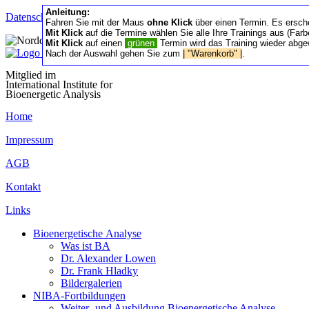
Anleitung:
Datenschutz/Nutzung
|
Satzung
|
Ethik-Richtlinien
|
Tagungshäus
Fahren Sie mit der Maus
ohne Klick
über einen Termin. Es ersch
Mit Klick
auf die Termine wählen Sie alle Ihre Trainings aus (Far
Mit Klick
auf einen
grünen
Termin wird das Training wieder abge
Nach der Auswahl gehen Sie zum
| "Warenkorb" |
.
Mitglied im
International Institute for
Bioenergetic Analysis
Home
Impressum
AGB
Kontakt
Links
Bioenergetische Analyse
Was ist BA
Dr. Alexander Lowen
Dr. Frank Hladky
Bildergalerien
NIBA-Fortbildungen
Weiter- und Ausbildung Bioenergetische Analyse