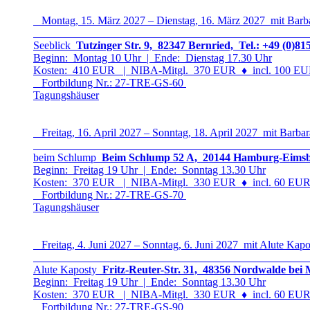
Montag, 15. März 2027 – Dienstag, 16. März 2027 mit Barb
Seeblick
Tutzinger Str. 9, 82347 Bernried, Tel.: +49 (0)81
Beginn: Montag 10 Uhr | Ende: Dienstag 17.30 Uhr
Kosten: 410 EUR | NIBA-Mitgl. 370 EUR
♦
incl. 100 EUR
Fortbildung Nr.: 27-TRE-GS-6
0
Tagungshäuser
Freitag, 16. April 2027 – Sonntag, 18. April 2027 mit Barbar
beim Schlump
Beim Schlump 52 A, 20144 Hamburg-Eimsbüt
Beginn: Freitag 19 Uhr | Ende: Sonntag 13.30 Uhr
Kosten: 370 EUR | NIBA-Mitgl. 330 EUR
♦
incl. 60 EUR 
Fortbildung Nr.: 27-TRE-GS-7
0
Tagungshäuser
Freitag, 4. Juni 2027 – Sonntag, 6. Juni 2027 mit Alute Kapo
Alute Kaposty
Fritz-Reuter-Str. 31, 48356 Nordwalde bei 
Beginn: Freitag 19 Uhr | Ende: Sonntag 13.30 Uhr
Kosten: 370 EUR | NIBA-Mitgl. 330 EUR
♦
incl. 60 EUR 
Fortbildung Nr.: 27-TRE-GS-9
0