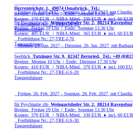
Herrenteichstr. 1, 49074 Osnabrück, Tel.:
Freitag, 9. April 2027 – Sonntag, 11. April 2027 mit Claudia
Beginn: Freitag 19 Uhr | Ende: Sonntag 13.30 Uhr
Kosten: 370 EUR | NIBA-Mitgl. 330 EUR
♦
incl. 60 EUR 
für Psychiatrie zfp
Weingartshofer Str. 2, 88214 Ravensbur
Fortbildung Nr.: 27-TRE-GS-1
0
Beginn: Freitag 19 Uhr | Ende: Sonntag 13.30 Uhr
Tagungshäuser
Kosten: 405 EUR | NIBA-Mitgl. 365 EUR
♦
incl. 60 EUR 
Fortbildung Nr.: 27-TRE-I-7
0
Tagungshäuser
Montag, 25. Jan. 2027 – Dienstag, 26. Jan. 2027 mit Barbar
Seeblick
Tutzinger Str. 9, 82347 Bernried, Tel.: +49 (0)81
Beginn: Montag 10 Uhr | Ende: Dienstag 17.30 Uhr
Kosten: 410 EUR | NIBA-Mitgl. 370 EUR
♦
incl. 100 EUR
Fortbildung Nr.: 27-TRE-GS-2
0
Tagungshäuser
Freitag, 26. Feb. 2027 – Sonntag, 28. Feb. 2027 mit Claudia
für Psychiatrie zfp
Weingartshofer Str. 2, 88214 Ravensbur
Beginn: Freitag 19 Uhr | Ende: Sonntag 13.30 Uhr
Kosten: 370 EUR | NIBA-Mitgl. 330 EUR
♦
incl. 60 EUR 
Fortbildung Nr.: 27-TRE-GS-3
0
Tagungshäuser