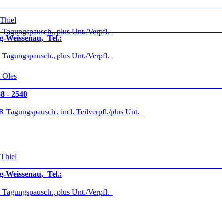
 Thiel
Tagungspausch., plus Unt./Verpfl.
g-Weissenau, Tel.:
Tagungspausch., plus Unt./Verpfl.
a Oles
58 - 2540
 Tagungspausch., incl. Teilverpfl./plus Unt.
 Thiel
g-Weissenau, Tel.:
Tagungspausch., plus Unt./Verpfl.