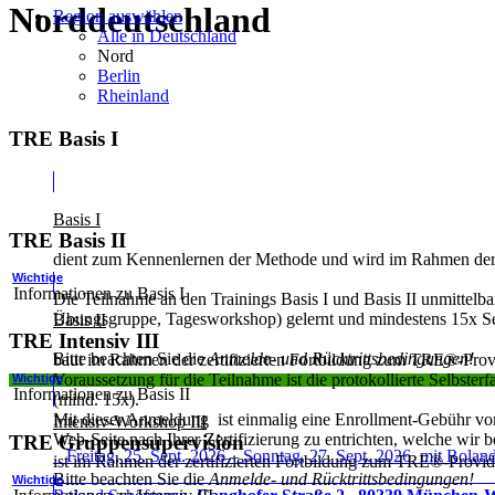
Norddeutschland
Region auswählen
Alle in Deutschland
Nord
Berlin
Rheinland
TRE Basis I
Basis I
TRE Basis II
dient zum Kennenlernen der Methode und wird im Rahmen der z
Wichtige
Informationen zu Basis I
Die Teilnahme an den Trainings Basis I und Basis II unmittelba
Übungsgruppe, Tagesworkshop) gelernt und mindestens 15x Sel
Basis II
TRE Intensiv III
Bitte beachten Sie die
Anmelde- und Rücktrittsbedingungen!
baut im Rahmen der zertifizierten Fortbildung zum TRE®-Provi
Voraussetzung für die Teilnahme ist die protokollierte Selbst
Wichtige
Informationen zu Basis II
(mind. 15x).
Mit dieser Anmeldung ist einmalig eine Enrollment-Gebühr v
Intensiv-Workshop III
Web-Seite nach Ihrer Zertifizierung zu entrichten, welche wir b
TRE Gruppensupervision
Freitag, 25. Sept. 2026 – Sonntag, 27. Sept. 2026 mit Rola
ist im Rahmen der zertifizierten Fortbildung zum TRE®-Provi
Bitte beachten Sie die
Anmelde- und Rücktrittsbedingungen!
Wichtige