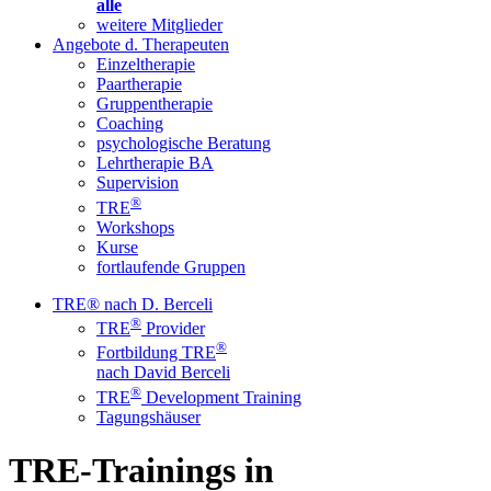
alle
weitere Mitglieder
Angebote d. Therapeuten
Einzeltherapie
Paartherapie
Gruppentherapie
Coaching
psychologische Beratung
Lehrtherapie BA
Supervision
®
TRE
Workshops
Kurse
fortlaufende Gruppen
TRE® nach D. Berceli
®
TRE
Provider
®
Fortbildung TRE
nach David Berceli
®
TRE
Development Training
Tagungshäuser
TRE-Trainings in