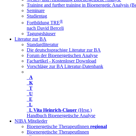
Training and further training in Bioenergetic Analysis (Be
Seminare
Studientag
®
Fortbildung TRE
nach David Berceli
Tagungshäuser
Literatur zur BA
Standardliteratur
Die deutschsprachige Literatur zur BA
Forum der Bioenergetischen Analyse
Fachartikel - Kostenloser Download
Vorschläge zur BA Literatur-Datenbank
A
K
T
U
E
L
L
Vita Heinrich-Clauer
(Hrsg.)
Handbuch Bioenergetische Analyse
NIBA Mitglieder
Bioenergetische TherapeutInnen
regional
Bioenergetische TherapeutInnen