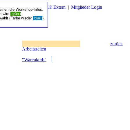
er
|
Basis II‑Login
|
TRE® Extern
|
Mitglieder Login
einen die Workshop-Infos.
be wird
grün
).
wählt (Farbe wieder
blau
).
zurück
Arbeitszeiten
"Warenkorb"