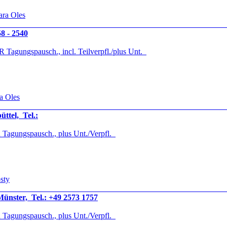
ara Oles
58 - 2540
 Tagungspausch., incl. Teilverpfl./plus Unt.
a Oles
tel, Tel.:
Tagungspausch., plus Unt./Verpfl.
sty
Münster, Tel.: +49 2573 1757
Tagungspausch., plus Unt./Verpfl.