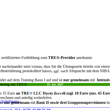
ertifizierten Fortbildung zum
TRE
®
-Provider
anerkannt.
r nacheinander setzt voraus, dass Sie die Übungsserie bereits von eine
25. Sept. 2026
bsterfahrung protokolliert haben, ggf. nach Absprache mit dem NIBA
16. Okt. 2026
13. Nov. 2026
der auf dem Training Basis I auf und ist
nur gemeinsam
mit
Intensiv
11. Dez. 2026
erfahrung mit TRE®
22. Jan. 2027
26. Feb. 2027
9. April 2027
9. Okt. 2026
on 35 Euro
an TRE
®
LLC David Berceli zzgl. 10 Euro (zus. 45 Eur
4. Dez. 2026
erechnen und anteilig weiterleiten.
26. Feb. 2027
nd Schöfmann
der
nur gemeinsam
mit
Basis II sowie drei
Gruppensupervisionen
bu
21. Mai 2027