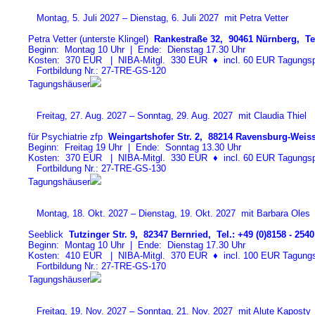
Montag, 5. Juli 2027 – Dienstag, 6. Juli 2027 mit Petra Vetter
Petra Vetter (unterste Klingel)
Rankestraße 32, 90461 Nürnberg, Tel
Beginn: Montag 10 Uhr | Ende: Dienstag 17.30 Uhr
Kosten: 370 EUR | NIBA-Mitgl. 330 EUR
♦
incl. 60 EUR Tagungspa
Fortbildung Nr.: 27-TRE-GS-12
0
Tagungshäuser
Freitag, 27. Aug. 2027 – Sonntag, 29. Aug. 2027 mit Claudia Thiel
für Psychiatrie zfp
Weingartshofer Str. 2, 88214 Ravensburg-Weiss
Beginn: Freitag 19 Uhr | Ende: Sonntag 13.30 Uhr
Kosten: 370 EUR | NIBA-Mitgl. 330 EUR
♦
incl. 60 EUR Tagungspa
Fortbildung Nr.: 27-TRE-GS-13
0
Tagungshäuser
Montag, 18. Okt. 2027 – Dienstag, 19. Okt. 2027 mit Barbara Oles
Seeblick
Tutzinger Str. 9, 82347 Bernried, Tel.: +49 (0)8158 - 2540
Beginn: Montag 10 Uhr | Ende: Dienstag 17.30 Uhr
Kosten: 410 EUR | NIBA-Mitgl. 370 EUR
♦
incl. 100 EUR Tagungspa
Fortbildung Nr.: 27-TRE-GS-17
0
Tagungshäuser
Freitag, 19. Nov. 2027 – Sonntag, 21. Nov. 2027 mit Alute Kaposty