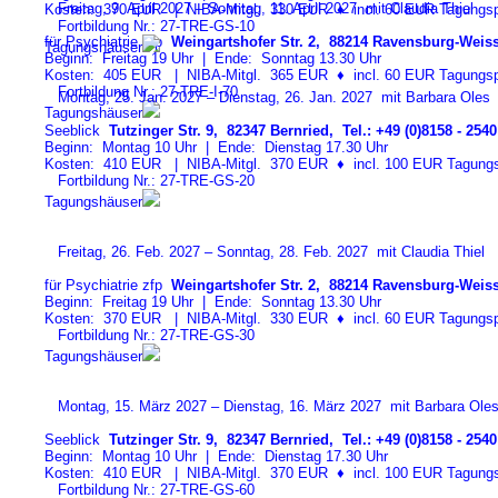
Freitag, 9. April 2027 – Sonntag, 11. April 2027 mit Claudia Thiel
Kosten: 370 EUR | NIBA-Mitgl. 330 EUR
♦
incl. 60 EUR Tagungspa
Fortbildung Nr.: 27-TRE-GS-1
0
für Psychiatrie zfp
Weingartshofer Str. 2, 88214 Ravensburg-Weiss
Tagungshäuser
Beginn: Freitag 19 Uhr | Ende: Sonntag 13.30 Uhr
Kosten: 405 EUR | NIBA-Mitgl. 365 EUR
♦
incl. 60 EUR Tagungspa
Fortbildung Nr.: 27-TRE-I-7
0
Montag, 25. Jan. 2027 – Dienstag, 26. Jan. 2027 mit Barbara Oles
Tagungshäuser
Seeblick
Tutzinger Str. 9, 82347 Bernried, Tel.: +49 (0)8158 - 2540
Beginn: Montag 10 Uhr | Ende: Dienstag 17.30 Uhr
Kosten: 410 EUR | NIBA-Mitgl. 370 EUR
♦
incl. 100 EUR Tagungspa
Fortbildung Nr.: 27-TRE-GS-2
0
Tagungshäuser
Freitag, 26. Feb. 2027 – Sonntag, 28. Feb. 2027 mit Claudia Thiel
für Psychiatrie zfp
Weingartshofer Str. 2, 88214 Ravensburg-Weiss
Beginn: Freitag 19 Uhr | Ende: Sonntag 13.30 Uhr
Kosten: 370 EUR | NIBA-Mitgl. 330 EUR
♦
incl. 60 EUR Tagungspa
Fortbildung Nr.: 27-TRE-GS-3
0
Tagungshäuser
Montag, 15. März 2027 – Dienstag, 16. März 2027 mit Barbara Ole
Seeblick
Tutzinger Str. 9, 82347 Bernried, Tel.: +49 (0)8158 - 2540
Beginn: Montag 10 Uhr | Ende: Dienstag 17.30 Uhr
Kosten: 410 EUR | NIBA-Mitgl. 370 EUR
♦
incl. 100 EUR Tagungspa
Fortbildung Nr.: 27-TRE-GS-6
0