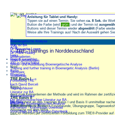
Anleitung für Tablet und Handy:
Tippen sie auf einen Termin. Sie sehen
ca. 8 Sek.
die Wor
Button die Farbe (wird
grün
) und der Termin ist
ausgewäh
Buttons wird dieser Termin wieder
abgewählt
(Farbe wiede
Weise alle Ihre Trainings aus! Nach der Auswahl gehen S
Home
Bioenergetische Analyse
Impressum
Was ist BA
AGB
Dr. Alexander Lowen
TRE-Trainings in Norddeutschland
Kontakt
Dr. Frank Hladky
Links
Bildergalerien
Region auswählen
NIBA-Fortbildungen
Alle in Deutschland
Weiter- und Ausbildung Bioenergetische Analyse
Nord
Training and further training in Bioenergetic Analysis (Berlin)
Berlin
Seminare
Rheinland
Studientag
TRE Basis I
®
Fortbildung TRE
nach David Berceli
Basis I
Tagungshäuser
Literatur zur BA
dient zum Kennenlernen der Methode und wird im Rahmen der zertifiz
Standardliteratur
TRE Basis II
Die deutschsprachige Literatur zur BA
Die Teilnahme an den Trainings Basis I und Basis II unmittelbar nache
Wichtige
Forum der Bioenergetischen Analyse
Informationen zu Basis I
Basis II
TRE®-Provider (z.B. durch Einzelstunde, Übungsgruppe, Tagesworkshop
Fachartikel - Kostenloser Download
Absprache mit dem NIBA.
Vorschläge zur BA Literatur-Datenbank
baut im Rahmen der zertifizierten Fortbildung zum TRE®-Provider auf 